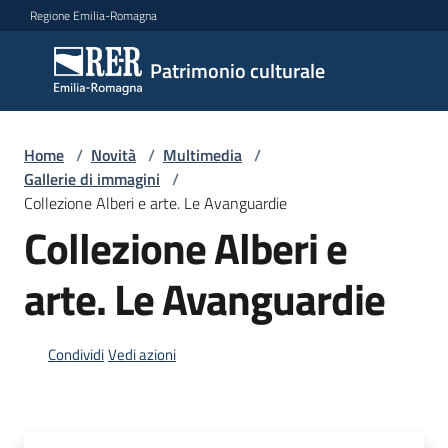
Vai al contenuto
Vai alla navigazione
Vai al footer
Regione Emilia-Romagna
Patrimonio
Patrimonio culturale
culturale
Home
/
Novità
/
Multimedia
/
Argomenti
Gallerie di immagini
/
Collezione Alberi e arte. Le Avanguardie
Collezione Alberi e
Novità
arte. Le Avanguardie
Servizi
Condividi
Vedi azioni
Leggi
Atti
Bandi