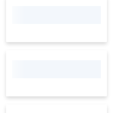
Piani
Programmi
Progetti
Mediateca
Giuseppe
Guglielmi
Seguici
su