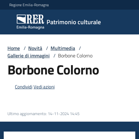
Vai al contenuto
Vai alla navigazione
Vai al footer
Regione Emilia-Romagna
Patrimonio
Patrimonio culturale
culturale
Home
/
Novità
/
Multimedia
/
Argomenti
Gallerie di immagini
/
Borbone Colorno
Borbone Colorno
Novità
Condividi
Vedi azioni
Servizi
Ultimo aggiornamento
:
14-11-2024 14:45
Leggi
Atti
Bandi