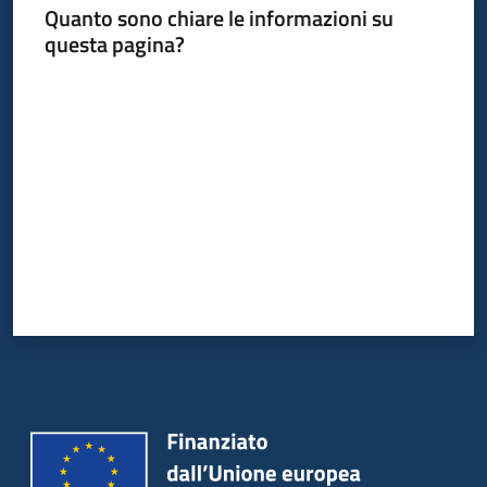
Quanto sono chiare le informazioni su
questa pagina?
Piani
Programmi
Valuta da 1 a 5 stelle
Progetti
Mediateca
Giuseppe
Guglielmi
Seguici
su