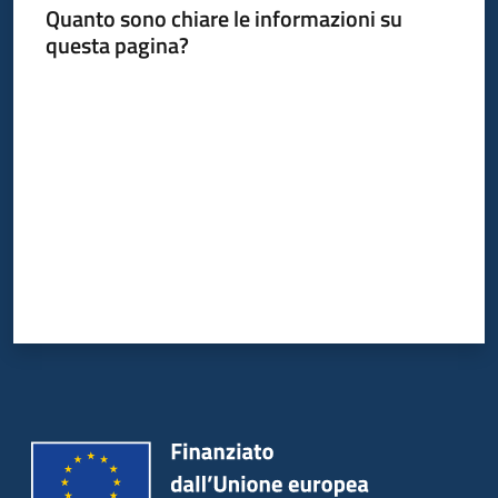
Quanto sono chiare le informazioni su
questa pagina?
Piani
Programmi
Valuta da 1 a 5 stelle
Progetti
Mediateca
Giuseppe
Guglielmi
Seguici
su