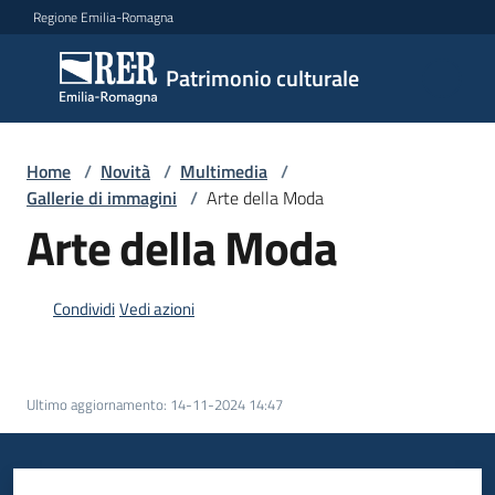
Vai al contenuto
Vai alla navigazione
Vai al footer
Regione Emilia-Romagna
Patrimonio
Patrimonio culturale
culturale
Home
/
Novità
/
Multimedia
/
Argomenti
Gallerie di immagini
/
Arte della Moda
Arte della Moda
Novità
Condividi
Vedi azioni
Servizi
Ultimo aggiornamento
:
14-11-2024 14:47
Leggi
Atti
Bandi