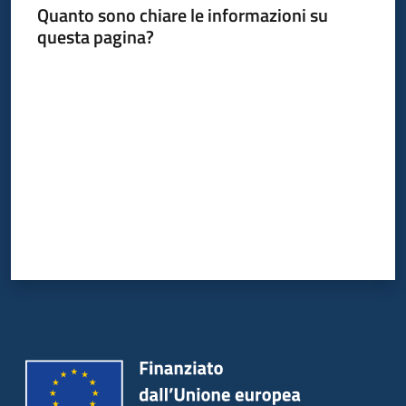
Quanto sono chiare le informazioni su
questa pagina?
Piani
Programmi
Valuta da 1 a 5 stelle
Progetti
Mediateca
Giuseppe
Guglielmi
Seguici
su