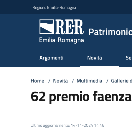
Vai al contenuto
Vai alla navigazione
Vai al footer
Regione Emilia-Romagna
Patrimonio
Argomenti
Novità
Se
Home
Novità
Multimedia
Gallerie 
/
/
/
62 premio faenza
Ultimo aggiornamento
:
14-11-2024 14:46