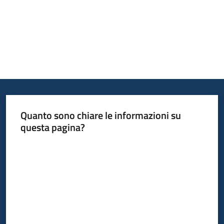
Piani
Programmi
Progetti
Mediateca
Quanto sono chiare le informazioni su
Giuseppe
questa pagina?
Guglielmi
Valuta da 1 a 5 stelle
Seguici
su