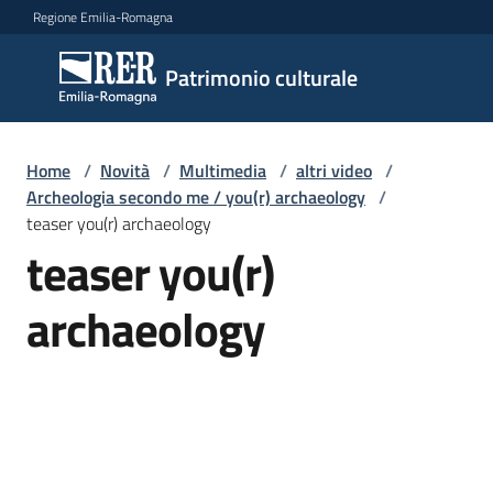
Vai al contenuto
Vai alla navigazione
Vai al footer
Regione Emilia-Romagna
Patrimonio
Patrimonio culturale
culturale
Home
/
Novità
/
Multimedia
/
altri video
/
Argomenti
Archeologia secondo me / you(r) archaeology
/
teaser you(r) archaeology
teaser you(r)
Novità
archaeology
Servizi
Leggi
Atti
Bandi