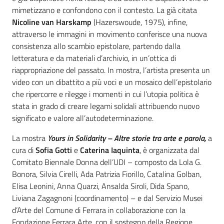
mimetizzano e confondono con il contesto. La già citata
Nicoline van Harskamp
(Hazerswoude, 1975), infine,
attraverso le immagini in movimento conferisce una nuova
consistenza allo scambio epistolare, partendo dalla
letteratura e da materiali d’archivio, in un’ottica di
riappropriazione del passato. In mostra, l’artista presenta un
video con un dibattito a più voci e un mosaico dell’epistolario
che ripercorre e rilegge i momenti in cui l’utopia politica è
stata in grado di creare legami solidali attribuendo nuovo
significato e valore all’autodeterminazione.
La mostra
Yours in Solidarity – Altre storie tra arte e parola,
a
cura di
Sofia Gotti
e
Caterina Iaquinta
, è organizzata dal
Comitato Biennale Donna dell’UDI – composto da Lola G.
Bonora, Silvia Cirelli, Ada Patrizia Fiorillo, Catalina Golban,
Elisa Leonini, Anna Quarzi, Ansalda Siroli, Dida Spano,
Liviana Zagagnoni (coordinamento) – e dal Servizio Musei
d’Arte del Comune di Ferrara in collaborazione con la
Fondazione Ferrara Arte, con il sostegno della Regione