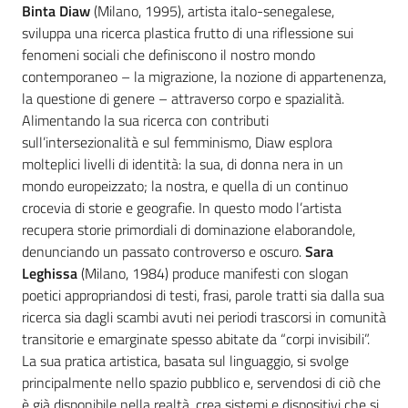
Binta Diaw
(Milano, 1995), artista italo-senegalese,
sviluppa una ricerca plastica frutto di una riflessione sui
fenomeni sociali che definiscono il nostro mondo
contemporaneo – la migrazione, la nozione di appartenenza,
la questione di genere – attraverso corpo e spazialità.
Alimentando la sua ricerca con contributi
sull’intersezionalità e sul femminismo, Diaw esplora
molteplici livelli di identità: la sua, di donna nera in un
mondo europeizzato; la nostra, e quella di un continuo
crocevia di storie e geografie. In questo modo l’artista
recupera storie primordiali di dominazione elaborandole,
denunciando un passato controverso e oscuro.
Sara
Leghissa
(Milano, 1984) produce manifesti con slogan
poetici appropriandosi di testi, frasi, parole tratti sia dalla sua
ricerca sia dagli scambi avuti nei periodi trascorsi in comunità
transitorie e emarginate spesso abitate da “corpi invisibili”.
La sua pratica artistica, basata sul linguaggio, si svolge
principalmente nello spazio pubblico e, servendosi di ciò che
è già disponibile nella realtà, crea sistemi e dispositivi che si