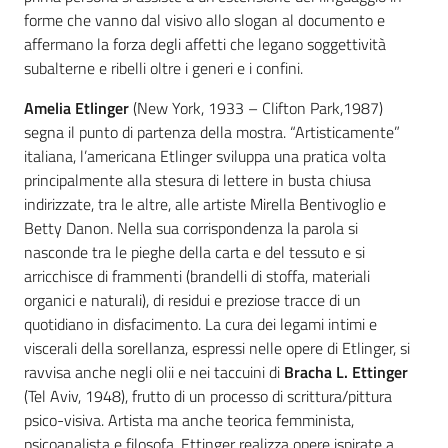
forme che vanno dal visivo allo slogan al documento e
affermano la forza degli affetti che legano soggettività
subalterne e ribelli oltre i generi e i confini.
Amelia Etlinger
(New York, 1933 – Clifton Park,1987)
segna il punto di partenza della mostra. “Artisticamente”
italiana, l’americana Etlinger sviluppa una pratica volta
principalmente alla stesura di lettere in busta chiusa
indirizzate, tra le altre, alle artiste Mirella Bentivoglio e
Betty Danon. Nella sua corrispondenza la parola si
nasconde tra le pieghe della carta e del tessuto e si
arricchisce di frammenti (brandelli di stoffa, materiali
organici e naturali), di residui e preziose tracce di un
quotidiano in disfacimento. La cura dei legami intimi e
viscerali della sorellanza, espressi nelle opere di Etlinger, si
ravvisa anche negli olii e nei taccuini di
Bracha L. Ettinger
(Tel Aviv, 1948), frutto di un processo di scrittura/pittura
psico-visiva. Artista ma anche teorica femminista,
psicoanalista e filosofa, Ettinger realizza opere ispirate a