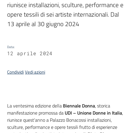
riunisce installazioni, sculture, performance e 
opere tessili di sei artiste internazionali. Dal 
Piani
Programmi
13 aprile al 30 giugno 2024
Progetti
Data
:
12 aprile 2024
Mediateca
Condividi
Vedi azioni
Giuseppe
Guglielmi
Introduzione
Seguici
La ventesima edizione della
Biennale Donna
, storica
su
manifestazione promossa da
UDI – Unione Donne in Italia
,
riunisce quest'anno a Palazzo Bonacossi installazioni,
sculture, performance e opere tessili frutto di esperienze