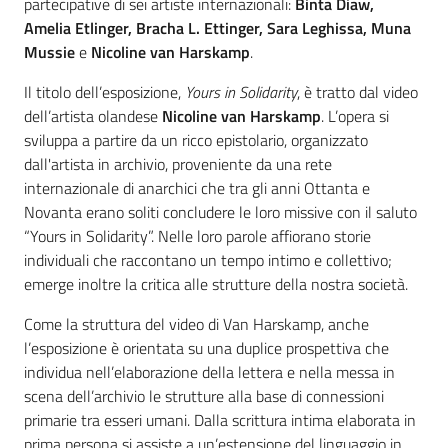
partecipative di sei artiste internazionali:
Binta Diaw,
Amelia Etlinger, Bracha L. Ettinger, Sara Leghissa, Muna
Mussie
e
Nicoline van Harskamp
.
Il titolo dell’esposizione,
Yours in Solidarity
, è tratto dal video
dell’artista olandese
Nicoline van Harskamp
. L’opera si
sviluppa a partire da un ricco epistolario, organizzato
dall'artista in archivio, proveniente da una rete
internazionale di anarchici che tra gli anni Ottanta e
Novanta erano soliti concludere le loro missive con il saluto
“Yours in Solidarity”. Nelle loro parole affiorano storie
individuali che raccontano un tempo intimo e collettivo;
emerge inoltre la critica alle strutture della nostra società.
Come la struttura del video di Van Harskamp, anche
l’esposizione è orientata su una duplice prospettiva che
individua nell’elaborazione della lettera e nella messa in
scena dell’archivio le strutture alla base di connessioni
primarie tra esseri umani. Dalla scrittura intima elaborata in
prima persona si assiste a un’estensione del linguaggio in