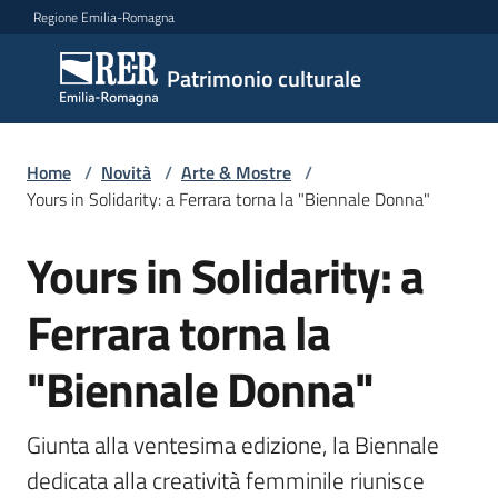
Vai al contenuto
Vai alla navigazione
Vai al footer
Regione Emilia-Romagna
Patrimonio
Patrimonio culturale
culturale
Home
/
Novità
/
Arte & Mostre
/
Argomenti
Yours in Solidarity: a Ferrara torna la "Biennale Donna"
Yours in Solidarity: a
Salta al contenuto
Novità
Ferrara torna la
"Biennale Donna"
Servizi
Leggi
Giunta alla ventesima edizione, la Biennale 
Atti
dedicata alla creatività femminile riunisce 
Bandi