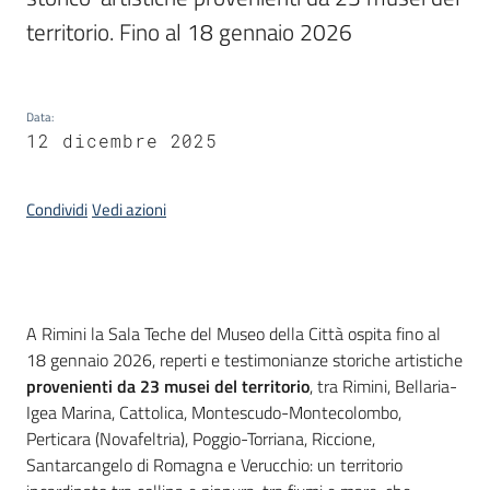
territorio. Fino al 18 gennaio 2026
Piani
Programmi
Progetti
Data
:
12 dicembre 2025
Condividi
Vedi azioni
Mediateca
Giuseppe
Guglielmi
Introduzione
A Rimini la Sala Teche del Museo della Città ospita fino al
18 gennaio 2026, reperti e testimonianze storiche artistiche
provenienti da 23 musei del territorio
, tra Rimini, Bellaria-
Seguici
Igea Marina, Cattolica, Montescudo-Montecolombo,
su
Perticara (Novafeltria), Poggio-Torriana, Riccione,
Santarcangelo di Romagna e Verucchio: un territorio