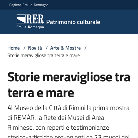
Vai al contenuto
Vai alla navigazione
Vai al footer
Regione Emilia-Romagna
Patrimonio
Patrimonio culturale
culturale
Home
/
Novità
/
Arte & Mostre
/
Argomenti
Storie meravigliose tra terra e mare
Storie meravigliose tra
Salta al contenuto
Novità
terra e mare
Servizi
Al Museo della Città di Rimini la prima mostra 
di REMÀR, la Rete dei Musei di Area 
Leggi
Riminese, con reperti e testimonianze 
Atti
Bandi
storico-artistiche provenienti da 23 musei del 