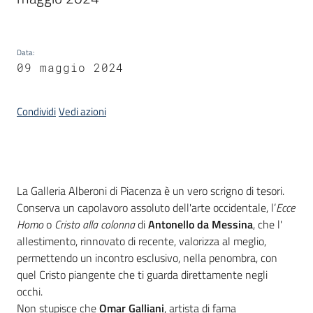
Piani
Programmi
Data
:
Progetti
09 maggio 2024
Condividi
Vedi azioni
Mediateca
Giuseppe
Guglielmi
Introduzione
La Galleria Alberoni di Piacenza è un vero scrigno di tesori.
Conserva un capolavoro assoluto dell'arte occidentale, l’
Ecce
Homo
o
Cristo alla colonna
di
Antonello da Messina
, che l'
allestimento, rinnovato di recente, valorizza al meglio,
Seguici
permettendo un incontro esclusivo, nella penombra, con
su
quel Cristo piangente che ti guarda direttamente negli
occhi.
Non stupisce che
Omar Galliani
, artista di fama