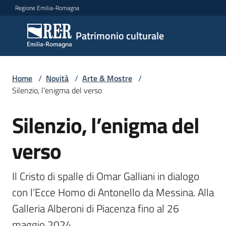
Vai al contenuto
Vai alla navigazione
Vai al footer
Regione Emilia-Romagna
Patrimonio
Patrimonio culturale
culturale
Home
/
Novità
/
Arte & Mostre
/
Argomenti
Silenzio, l’enigma del verso
Silenzio, l’enigma del
Salta al contenuto
Novità
verso
Servizi
Il Cristo di spalle di Omar Galliani in dialogo 
con l’Ecce Homo di Antonello da Messina. Alla 
Leggi
Galleria Alberoni di Piacenza fino al 26 
Atti
Bandi
maggio 2024