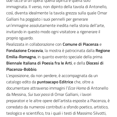
due facce di un’opera: quella dipinta e quella solo
immaginata. Il verso, non dipinto della tavola di Antonello,
così, diventa idealmente la tavola grezza sulla quale Omar
Galliani ha poggiato i suoi pennelli per generare
un’immagine assolutamente inedita nella storia dell’arte,
invitando in questo modo ogni visitatore a rigenerare il
proprio sguardo.
Realizzata in collaborazione con
Comune di Piacenza
e
Fondazione Crocevia
, la mostra è patrocinata dalla
Regione
Emilia-Romagna
, in quanto evento speciale della prima
Biennale Italiana di Poesia fra le Arti
, e della
Diocesi di
Piacenza-Bobbio
.
L’esposizione, da non perdere, è accompagnata da un
catalogo edito da
puntoacapo Editrice
che, oltre a
documentare attraverso immagini l’
Ecce Homo
di Antonello
da Messina,
Sui tuoi passi
di Omar Galliani, i lavori
preparatori e le altre opere dell’artista esposte a Piacenza, è
corredato da numerosi contributi a sfondo poetico, artistico,
teologico e scientifico, tra i quali i testi di Massimo Silvotti,