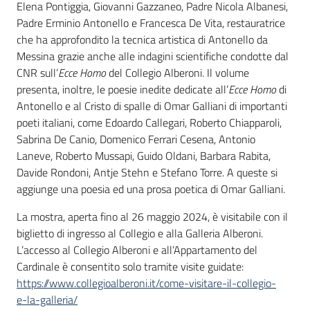
Elena Pontiggia, Giovanni Gazzaneo, Padre Nicola Albanesi,
Padre Erminio Antonello e Francesca De Vita, restauratrice
che ha approfondito la tecnica artistica di Antonello da
Messina grazie anche alle indagini scientifiche condotte dal
CNR sull’
Ecce Homo
del Collegio Alberoni. Il volume
presenta, inoltre, le poesie inedite dedicate all’
Ecce Homo
di
Antonello e al Cristo di spalle di Omar Galliani di importanti
poeti italiani, come Edoardo Callegari, Roberto Chiapparoli,
Sabrina De Canio, Domenico Ferrari Cesena, Antonio
Laneve, Roberto Mussapi, Guido Oldani, Barbara Rabita,
Davide Rondoni, Antje Stehn e Stefano Torre. A queste si
aggiunge una poesia ed una prosa poetica di Omar Galliani.
La mostra, aperta fino al 26 maggio 2024, è visitabile con il
biglietto di ingresso al Collegio e alla Galleria Alberoni.
L’accesso al Collegio Alberoni e all’Appartamento del
Cardinale è consentito solo tramite visite guidate:
https://www.collegioalberoni.it/come-visitare-il-collegio-
e-la-galleria/