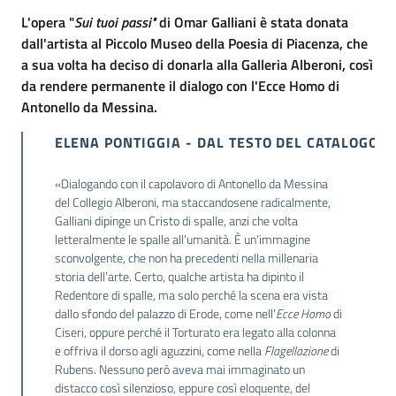
L'opera "
Sui tuoi passi"
di Omar Galliani è stata donata
dall'artista al Piccolo Museo della Poesia di Piacenza, che
a sua volta ha deciso di donarla alla Galleria Alberoni, così
da rendere permanente il dialogo con l'Ecce Homo di
Antonello da Messina.
ELENA PONTIGGIA - DAL TESTO DEL CATALOGO
«Dialogando con il capolavoro di Antonello da Messina
del Collegio Alberoni, ma staccandosene radicalmente,
Galliani dipinge un Cristo di spalle, anzi che volta
letteralmente le spalle all’umanità. È un’immagine
sconvolgente, che non ha precedenti nella millenaria
storia dell’arte. Certo, qualche artista ha dipinto il
Redentore di spalle, ma solo perché la scena era vista
dallo sfondo del palazzo di Erode, come nell’
Ecce Homo
di
Ciseri, oppure perché il Torturato era legato alla colonna
e offriva il dorso agli aguzzini, come nella
Flagellazione
di
Rubens. Nessuno però aveva mai immaginato un
distacco così silenzioso, eppure così eloquente, del