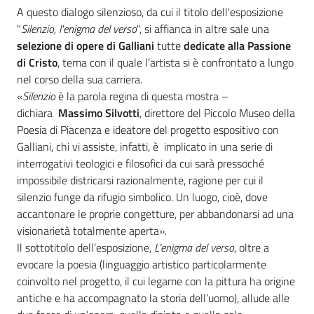
A questo dialogo silenzioso, da cui il titolo dell'esposizione
"
Silenzio, l'enigma del verso
", si affianca in altre sale una
selezione di opere di Galliani
tutte
dedicate alla Passione
di Cristo
, tema con il quale l’artista si è confrontato a lungo
nel corso della sua carriera.
«
Silenzio
è la parola regina di questa mostra –
dichiara
Massimo Silvotti
, direttore del Piccolo Museo della
Poesia di Piacenza e ideatore del progetto espositivo con
Galliani, chi vi assiste, infatti, è implicato in una serie di
interrogativi teologici e filosofici da cui sarà pressoché
impossibile districarsi razionalmente, ragione per cui il
silenzio funge da rifugio simbolico. Un luogo, cioè, dove
accantonare le proprie congetture, per abbandonarsi ad una
visionarietà totalmente aperta».
Il sottotitolo dell’esposizione,
L’enigma del verso
, oltre a
evocare la poesia (linguaggio artistico particolarmente
coinvolto nel progetto, il cui legame con la pittura ha origine
antiche e ha accompagnato la storia dell’uomo), allude alle