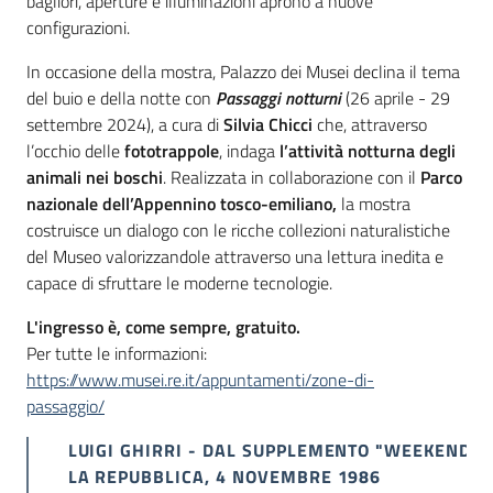
bagliori, aperture e illuminazioni aprono a nuove
configurazioni.
In occasione della mostra, Palazzo dei Musei declina il tema
del buio e della notte con
Passaggi notturni
(26 aprile - 29
settembre 2024), a cura di
Silvia Chicci
che, attraverso
l’occhio delle
fototrappole
, indaga
l’attività notturna degli
animali nei boschi
. Realizzata in collaborazione con il
Parco
nazionale dell’Appennino tosco-emiliano,
la mostra
costruisce un dialogo con le ricche collezioni naturalistiche
del Museo valorizzandole attraverso una lettura inedita e
capace di sfruttare le moderne tecnologie.
L'ingresso è, come sempre, gratuito.
Per tutte le informazioni:
https://www.musei.re.it/appuntamenti/zone-di-
passaggio/
LUIGI GHIRRI - DAL SUPPLEMENTO "WEEKEND",
LA REPUBBLICA, 4 NOVEMBRE 1986