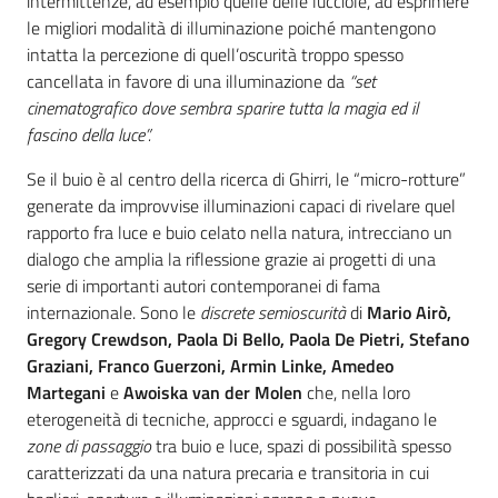
intermittenze, ad esempio quelle delle lucciole, ad esprimere
le migliori modalità di illuminazione poiché mantengono
intatta la percezione di quell’oscurità troppo spesso
cancellata in favore di una illuminazione da
“set
cinematografico dove sembra sparire tutta la magia ed il
fascino della luce”.
Se il buio è al centro della ricerca di Ghirri, le “micro-rotture”
generate da improvvise illuminazioni capaci di rivelare quel
rapporto fra luce e buio celato nella natura, intrecciano un
dialogo che amplia la riflessione grazie ai progetti di una
serie di importanti autori contemporanei di fama
internazionale. Sono le
discrete semioscurità
di
Mario Airò,
Gregory Crewdson, Paola Di Bello, Paola De Pietri, Stefano
Graziani, Franco Guerzoni, Armin Linke, Amedeo
Martegani
e
Awoiska van der Molen
che, nella loro
eterogeneità di tecniche, approcci e sguardi, indagano le
zone di passaggio
tra buio e luce, spazi di possibilità spesso
caratterizzati da una natura precaria e transitoria in cui