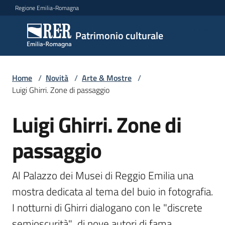
Vai al contenuto
Vai alla navigazione
Vai al footer
Regione Emilia-Romagna
Patrimonio
Patrimonio culturale
culturale
Home
/
Novità
/
Arte & Mostre
/
Argomenti
Luigi Ghirri. Zone di passaggio
Luigi Ghirri. Zone di
Salta al contenuto
Novità
passaggio
Servizi
Al Palazzo dei Musei di Reggio Emilia una 
mostra dedicata al tema del buio in fotografia. 
Leggi
I notturni di Ghirri dialogano con le "discrete 
Atti
Bandi
semioscurità"  di nove autori di fama 