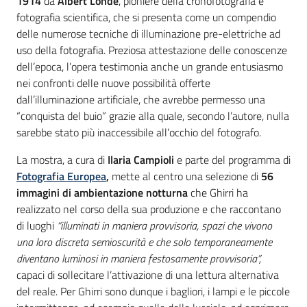
1914
da
Albert Londe
, pioniere della cronofotografia e
fotografia scientifica, che si presenta come un compendio
delle numerose tecniche di illuminazione pre-elettriche ad
uso della fotografia. Preziosa attestazione delle conoscenze
dell’epoca, l’opera testimonia anche un grande entusiasmo
nei confronti delle nuove possibilità offerte
dall’illuminazione artificiale, che avrebbe permesso una
“conquista del buio” grazie alla quale, secondo l’autore, nulla
sarebbe stato più inaccessibile all’occhio del fotografo.
La mostra, a cura di
Ilaria Campioli
e parte del programma di
Fotografia Europea
,
mette al centro una selezione di
56
immagini di ambientazione notturna
che Ghirri ha
realizzato nel corso della sua produzione e che raccontano
di luoghi
“illuminati in maniera provvisoria, spazi che vivono
una loro discreta semioscurità e che solo temporaneamente
diventano luminosi in maniera festosamente provvisoria”,
capaci di sollecitare l’attivazione di una lettura alternativa
del reale. Per Ghirri sono dunque i bagliori, i lampi e le piccole