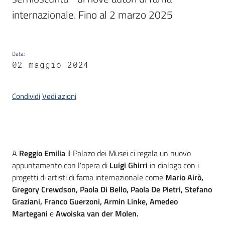
internazionale. Fino al 2 marzo 2025
Piani
Programmi
Progetti
Data
:
02 maggio 2024
Condividi
Vedi azioni
Mediateca
Giuseppe
Guglielmi
Introduzione
A
Reggio Emilia
il Palazo dei Musei ci regala un nuovo
appuntamento con l'opera di
Luigi Ghirri
in dialogo con i
progetti di artisti di fama internazionale come
Mario Airò,
Seguici
Gregory Crewdson, Paola Di Bello, Paola De Pietri, Stefano
su
Graziani, Franco Guerzoni, Armin Linke, Amedeo
Martegani
e
Awoiska van der Molen.