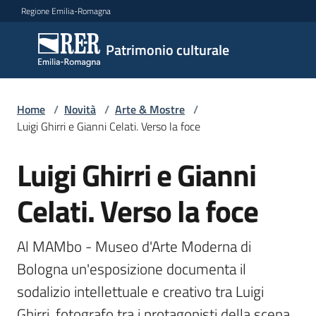
Vai al contenuto
Vai alla navigazione
Vai al footer
Regione Emilia-Romagna
Patrimonio
Patrimonio culturale
culturale
Home
/
Novità
/
Arte & Mostre
/
Argomenti
Luigi Ghirri e Gianni Celati. Verso la foce
Luigi Ghirri e Gianni
Salta al contenuto
Novità
Celati. Verso la foce
Servizi
Al MAMbo - Museo d'Arte Moderna di 
Bologna un'esposizione documenta il 
Leggi
sodalizio intellettuale e creativo tra Luigi 
Atti
Bandi
Ghirri, fotografo tra i protagonisti della scena 