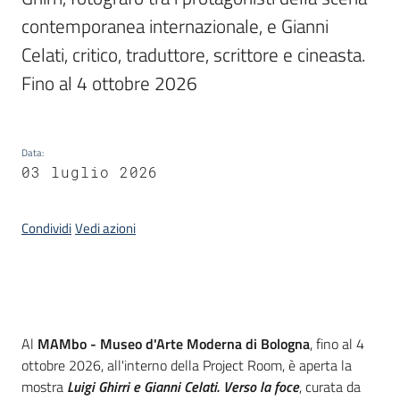
contemporanea internazionale, e Gianni 
Piani
Celati, critico, traduttore, scrittore e cineasta. 
Programmi
Fino al 4 ottobre 2026
Progetti
Data
:
03 luglio 2026
Mediateca
Giuseppe
Condividi
Vedi azioni
Guglielmi
Seguici
su
Introduzione
Al
MAMbo - Museo d'Arte Moderna di Bologna
, fino al 4
ottobre 2026, all'interno della Project Room, è aperta la
mostra
Luigi Ghirri e Gianni Celati. Verso la foce
, curata da