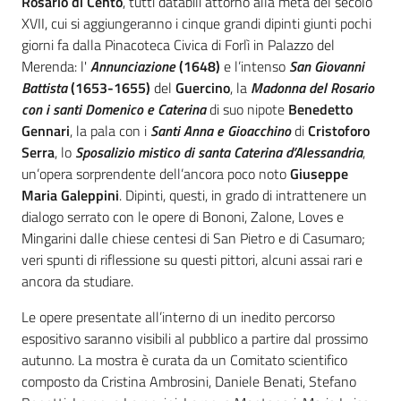
Rosario di Cento
, tutti databili attorno alla metà del secolo
XVII, cui si aggiungeranno i cinque grandi dipinti giunti pochi
giorni fa dalla Pinacoteca Civica di Forlì in Palazzo del
Merenda: l'
Annunciazione
(1648)
e l’intenso
San Giovanni
Battista
(1653-1655)
del
Guercino
, la
Madonna del Rosario
con i santi Domenico e Caterina
di suo nipote
Benedetto
Gennari
, la pala con i
Santi Anna e Gioacchino
di
Cristoforo
Serra
, lo
Sposalizio mistico di santa Caterina d’Alessandria
,
un’opera sorprendente dell’ancora poco noto
Giuseppe
Maria Galeppini
. Dipinti, questi, in grado di intrattenere un
dialogo serrato con le opere di Bononi, Zalone, Loves e
Mingarini dalle chiese centesi di San Pietro e di Casumaro;
veri spunti di riflessione su questi pittori, alcuni assai rari e
ancora da studiare.
Le opere presentate all’interno di un inedito percorso
espositivo saranno visibili al pubblico a partire dal prossimo
autunno. La mostra è curata da un Comitato scientifico
composto da Cristina Ambrosini, Daniele Benati, Stefano