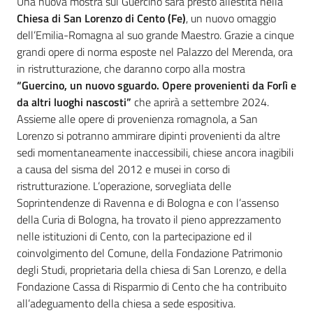
Introduzione
Una nuova mostra sul Guercino sarà presto allestita nella
Chiesa di San Lorenzo di Cento (Fe)
, un nuovo omaggio
dell’Emilia-Romagna al suo grande Maestro. Grazie a cinque
grandi opere di norma esposte nel Palazzo del Merenda, ora
in ristrutturazione, che daranno corpo alla mostra
“Guercino, un nuovo sguardo. Opere provenienti da Forlì e
da altri luoghi nascosti”
che aprirà a settembre 2024.
Assieme alle opere di provenienza romagnola, a San
Lorenzo si potranno ammirare dipinti provenienti da altre
sedi momentaneamente inaccessibili, chiese ancora inagibili
a causa del sisma del 2012 e musei in corso di
ristrutturazione. L’operazione, sorvegliata delle
Soprintendenze di Ravenna e di Bologna e con l’assenso
della Curia di Bologna, ha trovato il pieno apprezzamento
nelle istituzioni di Cento, con la partecipazione ed il
coinvolgimento del Comune, della Fondazione Patrimonio
degli Studi, proprietaria della chiesa di San Lorenzo, e della
Fondazione Cassa di Risparmio di Cento che ha contribuito
all’adeguamento della chiesa a sede espositiva.