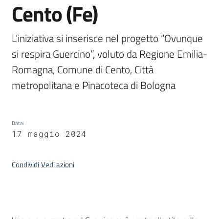
Cento (Fe)
Piani
Programmi
L’iniziativa si inserisce nel progetto “Ovunque 
Progetti
si respira Guercino”, voluto da Regione Emilia-
Romagna, Comune di Cento, Città 
metropolitana e Pinacoteca di Bologna
Mediateca
Giuseppe
Data
:
Guglielmi
17 maggio 2024
Condividi
Vedi azioni
Seguici
su