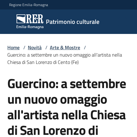
Vai al contenuto
Vai alla navigazione
Vai al footer
Regione Emilia-Romagna
Patrimonio
Patrimonio culturale
culturale
Home
/
Novità
/
Arte & Mostre
/
Argomenti
Guercino: a settembre un nuovo omaggio all'artista nella
Chiesa di San Lorenzo di Cento (Fe)
Guercino: a settembre
Novità
Salta al contenuto
un nuovo omaggio
Servizi
all'artista nella Chiesa
Leggi
di San Lorenzo di
Atti
Bandi