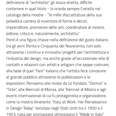
definizione di "architetto" gli stava stretta, difficile
contenere in quel titolo - lo ricorda sempre Cretella nel
catalogo della mostre - "le mille sfaccettature della sua
poliedrica carriera di inventore di forme e decori,
imprenditore, promotore delle arti, coordinatore di mostre,
editore, critico e, naturalmente, architetto."
Ponti è una figura chiave nella definizione del gusto italiano
tra gli anni Trenta e Cinquanta del Novecento, non solo
attraverso i continui e innovativi progetti per l'architettura e
l'industria del design, ma anche grazie all'eccezionale rete di
contatti e relazioni con artisti e artigiani che seppe costruire,
alla base di quel "fare" italiano che l'artista fece conoscere
al grande pubblico attraverso le pubblicazioni e le
esposizioni. Pensiamo alle riviste da lui fondate, "Domus" e
"Stile", alle Biennali di Monza, alle Triennali di Milano e agli
eventi internazionali di cui fu protagonista e organizzatore,
come la mostra itinerante “Italy at Work. Her Renaissance
in Design Today” tenutasi negli Stati Uniti tra il 1950 e il
1953, nata per promuovere oltreoceano il “Made in Italy”