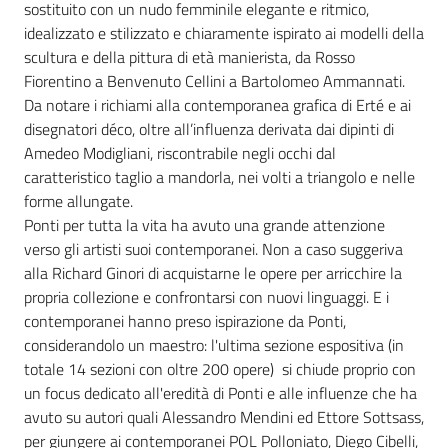
sostituito con un nudo femminile elegante e ritmico,
idealizzato e stilizzato e chiaramente ispirato ai modelli della
scultura e della pittura di età manierista, da Rosso
Fiorentino a Benvenuto Cellini a Bartolomeo Ammannati.
Da notare i richiami alla contemporanea grafica di Erté e ai
disegnatori déco, oltre all’influenza derivata dai dipinti di
Amedeo Modigliani, riscontrabile negli occhi dal
caratteristico taglio a mandorla, nei volti a triangolo e nelle
forme allungate.
Ponti per tutta la vita ha avuto una grande attenzione
verso gli artisti suoi contemporanei. Non a caso suggeriva
alla Richard Ginori di acquistarne le opere per arricchire la
propria collezione e confrontarsi con nuovi linguaggi. E i
contemporanei hanno preso ispirazione da Ponti,
considerandolo un maestro: l'ultima sezione espositiva (in
totale 14 sezioni con oltre 200 opere) si chiude proprio con
un focus dedicato all'eredità di Ponti e alle influenze che ha
avuto su autori quali Alessandro Mendini ed Ettore Sottsass,
per giungere ai contemporanei POL Polloniato, Diego Cibelli,