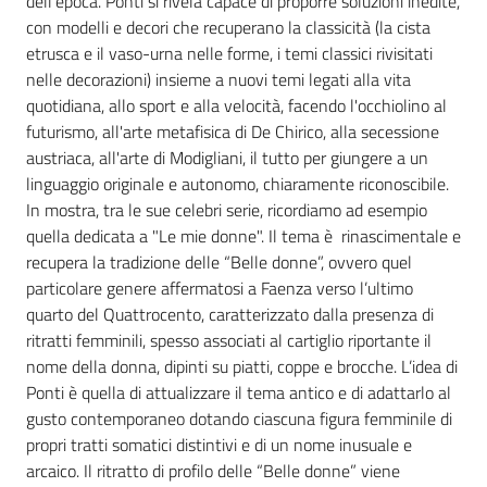
dell'epoca. Ponti si rivela capace di proporre soluzioni inedite,
con modelli e decori che recuperano la classicità (la cista
etrusca e il vaso-urna nelle forme, i temi classici rivisitati
nelle decorazioni) insieme a nuovi temi legati alla vita
quotidiana, allo sport e alla velocità, facendo l'occhiolino al
futurismo, all'arte metafisica di De Chirico, alla secessione
austriaca, all'arte di Modigliani, il tutto per giungere a un
linguaggio originale e autonomo, chiaramente riconoscibile.
In mostra, tra le sue celebri serie, ricordiamo ad esempio
quella dedicata a "Le mie donne". Il tema è rinascimentale e
recupera la tradizione delle “Belle donne”, ovvero quel
particolare genere affermatosi a Faenza verso l’ultimo
quarto del Quattrocento, caratterizzato dalla presenza di
ritratti femminili, spesso associati al cartiglio riportante il
nome della donna, dipinti su piatti, coppe e brocche. L’idea di
Ponti è quella di attualizzare il tema antico e di adattarlo al
gusto contemporaneo dotando ciascuna figura femminile di
propri tratti somatici distintivi e di un nome inusuale e
arcaico. Il ritratto di profilo delle “Belle donne” viene