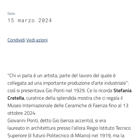
Piani
Data
:
15 marzo 2024
Programmi
Progetti
Condividi
Vedi azioni
Mediateca
Introduzione
"Chi vi parla è un artista, parte del lavoro del quale è
Giuseppe
collegata ad una importante produzione d’arte industriale”:
Guglielmi
così si presentava Gio Ponti nel 1929. Ce lo ricorda
Stefania
Cretella
, curatrice della splendida mostra che ci regala il
Museo Internazionale delle Ceramiche di Faenza fino al 13
Seguici
ottobre 2024.
su
Giovanni Ponti, detto Gio (senza accento), si era
laureato in architettura presso l'allora Regio Istituto Tecnico
Superiore (il futuro Politecnico di Milano) nel 1919, ma la