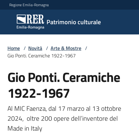
Vai al contenuto
Vai alla navigazione
Vai al footer
Regione Emilia-Romagna
Patrimonio
Patrimonio culturale
culturale
Home
/
Novità
/
Arte & Mostre
/
Argomenti
Gio Ponti. Ceramiche 1922-1967
Gio Ponti. Ceramiche
Salta al contenuto
Novità
1922-1967
Servizi
Al MIC Faenza, dal 17 marzo al 13 ottobre 
2024,  oltre 200 opere dell’inventore del 
Leggi
Made in Italy
Atti
Bandi