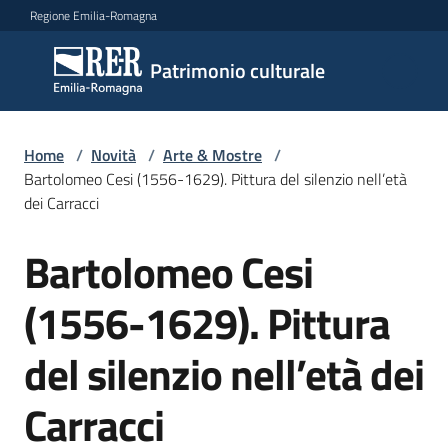
Vai al contenuto
Vai alla navigazione
Vai al footer
Regione Emilia-Romagna
Patrimonio
Patrimonio culturale
culturale
Home
/
Novità
/
Arte & Mostre
/
Argomenti
Bartolomeo Cesi (1556-1629). Pittura del silenzio nell’età
dei Carracci
Bartolomeo Cesi
Novità
Salta al contenuto
(1556-1629). Pittura
Servizi
del silenzio nell’età dei
Leggi
Carracci
Atti
Bandi