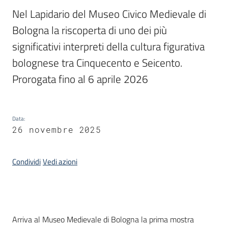
Nel Lapidario del Museo Civico Medievale di 
Piani
Bologna la riscoperta di uno dei più 
Programmi
significativi interpreti della cultura figurativa 
Progetti
bolognese tra Cinquecento e Seicento. 
Prorogata fino al 6 aprile 2026
Mediateca
Data
:
Giuseppe
26 novembre 2025
Guglielmi
Condividi
Vedi azioni
Seguici
su
Introduzione
Arriva al Museo Medievale di Bologna la prima mostra