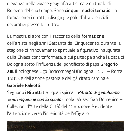
rilevanza nella vivace geografia artistica e culturale di
Bologna del suo tempo. Sono
cinque i nuclei tematici
: la
formazione; i ritratti; i disegni; le pale d’altare e i cicli
decorativi presso le Certose.
La mostra si apre con il racconto della
formazione
dell’artista negli anni Settanta del Cinquecento, durante la
stagione di rinnovamento spirituale e figurativo inaugurata
dalla Chiesa controriformata, a cui partecipa anche la città di
Bologna sotto l’influenza del pontificato di papa
Gregorio
XIII
, il bolognese Ugo Boncompagni (Bologna, 1501 – Roma,
1585), e dell’azione pastorale del già citato cardinale
Gabriele Paleotti
.
Seguono i
Ritratt
i tra i quali spicca il
Ritratto di gentiluomo
venticinquenne con la spada
(Imola, Museo San Domenico –
Collezioni d’Arte della Città) del 1585, dove è evidente
l'attenzione verso l’interiorità dell’effigiato.