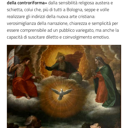
della controriforma»
dalla sensibilità religiosa austera e
schietta, colui che, più di tutti a Bologna, seppe e volle
realizzare gli indirizzi della nuova arte cristiana:
verosimiglianza della narrazione, chiarezza e semplicità per
essere comprensibile ad un pubblico variegato, ma anche la
capacità di suscitare diletto e coinvolgimento emotivo.