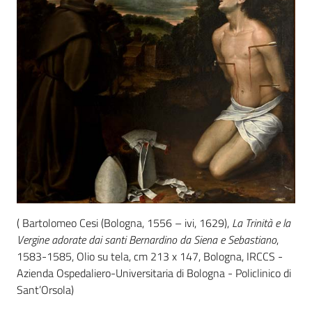
( Bartolomeo Cesi (Bologna, 1556 – ivi, 1629),
La Trinità e la
Vergine adorate dai santi Bernardino da Siena e Sebastiano
,
1583-1585, Olio su tela, cm 213 x 147, Bologna, IRCCS -
Azienda Ospedaliero-Universitaria di Bologna - Policlinico di
Sant’Orsola)