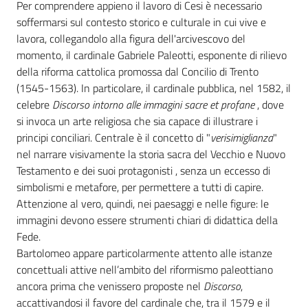
Per comprendere appieno il lavoro di Cesi è necessario
soffermarsi sul contesto storico e culturale in cui vive e
lavora, collegandolo alla figura dell'arcivescovo del
momento, il cardinale Gabriele Paleotti, esponente di rilievo
della riforma cattolica promossa dal Concilio di Trento
(1545-1563). In particolare, il cardinale pubblica, nel 1582, il
celebre
Discorso intorno alle immagini sacre et profane
, dove
si invoca un arte religiosa che sia capace di illustrare i
principi conciliari. Centrale è il concetto di "
verisimiglianza
"
nel narrare visivamente la storia sacra del Vecchio e Nuovo
Testamento e dei suoi protagonisti , senza un eccesso di
simbolismi e metafore, per permettere a tutti di capire.
Attenzione al vero, quindi, nei paesaggi e nelle figure: le
immagini devono essere strumenti chiari di didattica della
Fede.
Bartolomeo appare particolarmente attento alle istanze
concettuali attive nell’ambito del riformismo paleottiano
ancora prima che venissero proposte nel
Discorso
,
accattivandosi il favore del cardinale che, tra il 1579 e il