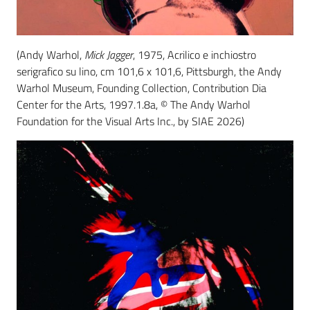
(Andy Warhol,
Mick Jagger
, 1975, Acrilico e inchiostro
serigrafico su lino, cm 101,6 x 101,6, Pittsburgh, the Andy
Warhol Museum, Founding Collection, Contribution Dia
Center for the Arts, 1997.1.8a, © The Andy Warhol
Foundation for the Visual Arts Inc., by SIAE 2026)