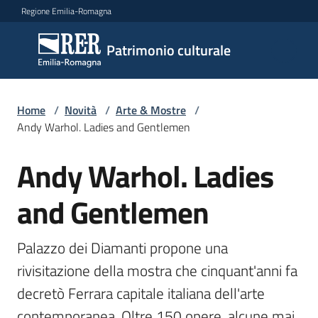
Vai al contenuto
Vai alla navigazione
Vai al footer
Regione Emilia-Romagna
Patrimonio
Patrimonio culturale
culturale
Home
/
Novità
/
Arte & Mostre
/
Argomenti
Andy Warhol. Ladies and Gentlemen
Andy Warhol. Ladies
Salta al contenuto
Novità
and Gentlemen
Servizi
Palazzo dei Diamanti propone una 
rivisitazione della mostra che cinquant'anni fa 
Leggi
decretò Ferrara capitale italiana dell'arte 
Atti
Bandi
contemporanea. Oltre 150 opere, alcune mai 