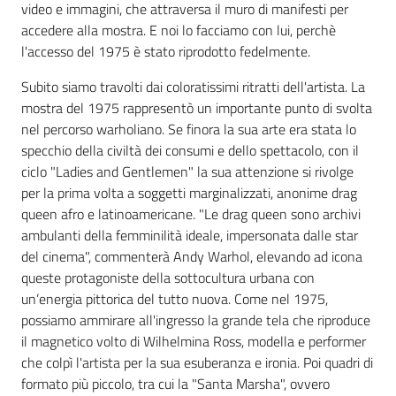
video e immagini, che attraversa il muro di manifesti per
accedere alla mostra. E noi lo facciamo con lui, perchè
l'accesso del 1975 è stato riprodotto fedelmente.
Subito siamo travolti dai coloratissimi ritratti dell'artista. La
mostra del 1975 rappresentò un importante punto di svolta
nel percorso warholiano. Se finora la sua arte era stata lo
specchio della civiltà dei consumi e dello spettacolo, con il
ciclo "Ladies and Gentlemen" la sua attenzione si rivolge
per la prima volta a soggetti marginalizzati, anonime drag
queen afro e latinoamericane. "Le drag queen sono archivi
ambulanti della femminilità ideale, impersonata dalle star
del cinema", commenterà Andy Warhol, elevando ad icona
queste protagoniste della sottocultura urbana con
un’energia pittorica del tutto nuova. Come nel 1975,
possiamo ammirare all'ingresso la grande tela che riproduce
il magnetico volto di Wilhelmina Ross, modella e performer
che colpì l'artista per la sua esuberanza e ironia. Poi quadri di
formato più piccolo, tra cui la "Santa Marsha", ovvero