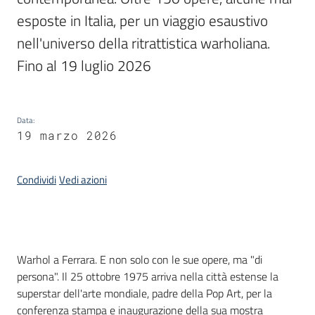
esposte in Italia, per un viaggio esaustivo 
Piani
nell'universo della ritrattistica warholiana. 
Programmi
Fino al 19 luglio 2026 
Progetti
Data
:
19 marzo 2026
Mediateca
Giuseppe
Condividi
Vedi azioni
Guglielmi
Seguici
Introduzione
Warhol a Ferrara. E non solo con le sue opere, ma "di
su
persona". Il 25 ottobre 1975 arriva nella città estense la
superstar dell'arte mondiale, padre della Pop Art, per la
conferenza stampa e inaugurazione della sua mostra