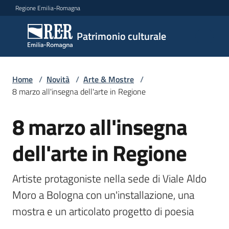
Vai al contenuto
Vai alla navigazione
Vai al footer
Regione Emilia-Romagna
Patrimonio
Patrimonio culturale
culturale
Home
/
Novità
/
Arte & Mostre
/
Argomenti
8 marzo all'insegna dell'arte in Regione
8 marzo all'insegna
Salta al contenuto
Novità
dell'arte in Regione
Servizi
Artiste protagoniste nella sede di Viale Aldo 
Moro a Bologna con un'installazione, una 
Leggi
mostra e un articolato progetto di poesia 
Atti
Bandi