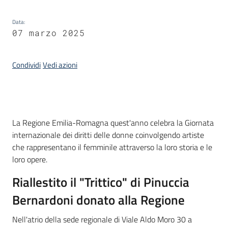
Piani
Data
:
07 marzo 2025
Programmi
Progetti
Condividi
Vedi azioni
Mediateca
Introduzione
La Regione Emilia-Romagna quest'anno celebra la Giornata
Giuseppe
internazionale dei diritti delle donne coinvolgendo artiste
Guglielmi
che rappresentano il femminile attraverso la loro storia e le
loro opere.
Riallestito il "Trittico" di Pinuccia
Seguici
su
Bernardoni donato alla Regione
Nell'atrio della sede regionale di Viale Aldo Moro 30 a