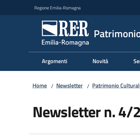
Vai al contenuto
Vai alla navigazione
Vai al footer
Regione Emilia-Romagna
Patrimonio
Argomenti
Novità
Se
Home
Newsletter
Patrimonio Cultural
/
/
Salta al contenuto
Newsletter n. 4/2