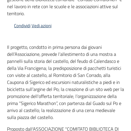
nel lavoro in rete con le scuole e le associazioni attive sul
Piani
territorio.
Programmi
Condividi
Vedi azioni
Progetti
Il progetto, condotto in prima persona dai giovani
dell’Associazione, prevede l’allestimento di una mostra a
pannelli sulla storia del castello, del feudo di Calendasco e
Mediateca
della Via Francigena; la predisposizione di pacchetti turistici
Giuseppe
con visite al castello, al Romitorio di San Corrado, alla
Guglielmi
Caupona di Sigerico ed escursioni naturalistiche a piedi e in
bicicletta sull’argine del Po; la creazione di un sito web per la
promozione dell'offerta territoriale; l’organizzazione della
prima “Sigerico Marathon”, con partenza dal Guado sul Po e
Seguici
arrivo al castello; la realizzazione di una cena medievale
su
sulla piazza del castello.
Proposto dall'ASSOCIAZIONE "COMITATO BIBLIOTECA DI