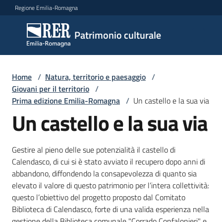
Vai al contenuto
Vai alla navigazione
Vai al footer
Regione Emilia-Romagna
Patrimonio
Patrimonio culturale
culturale
Home
/
Natura, territorio e paesaggio
/
Argomenti
Giovani per il territorio
/
Prima edizione Emilia-Romagna
/
Un castello e la sua via
Un castello e la sua via
Novità
Gestire al pieno delle sue potenzialità il castello di
Calendasco, di cui si è stato avviato il recupero dopo anni di
Servizi
abbandono, diffondendo la consapevolezza di quanto sia
elevato il valore di questo patrimonio per l’intera collettività:
Leggi
questo l’obiettivo del progetto proposto dal Comitato
Atti
Biblioteca di Calendasco, forte di una valida esperienza nella
Bandi
gestione della Biblioteca comunale "Corrado Confalonieri" e