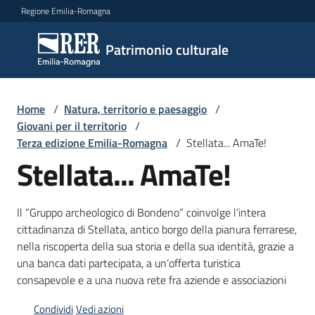
Vai al contenuto
Vai alla navigazione
Vai al footer
Regione Emilia-Romagna
Patrimonio
Patrimonio culturale
culturale
Home
/
Natura, territorio e paesaggio
/
Argomenti
Giovani per il territorio
/
Terza edizione Emilia-Romagna
/
Stellata... AmaTe!
Stellata... AmaTe!
Novità
Il “Gruppo archeologico di Bondeno” coinvolge l’intera
cittadinanza di Stellata, antico borgo della pianura ferrarese,
Servizi
nella riscoperta della sua storia e della sua identità, grazie a
una banca dati partecipata, a un’offerta turistica
Leggi
consapevole e a una nuova rete fra aziende e associazioni
Atti
Bandi
Condividi
Vedi azioni