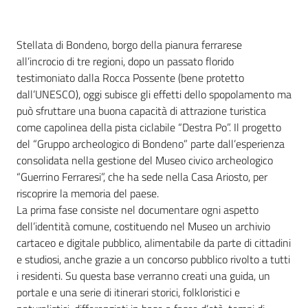
Piani
Stellata di Bondeno, borgo della pianura ferrarese
Programmi
all’incrocio di tre regioni, dopo un passato florido
Progetti
testimoniato dalla Rocca Possente (bene protetto
dall’UNESCO), oggi subisce gli effetti dello spopolamento ma
può sfruttare una buona capacità di attrazione turistica
come capolinea della pista ciclabile “Destra Po”. Il progetto
del “Gruppo archeologico di Bondeno” parte dall’esperienza
Mediateca
consolidata nella gestione del Museo civico archeologico
Giuseppe
“Guerrino Ferraresi”, che ha sede nella Casa Ariosto, per
Guglielmi
riscoprire la memoria del paese.
La prima fase consiste nel documentare ogni aspetto
dell’identità comune, costituendo nel Museo un archivio
cartaceo e digitale pubblico, alimentabile da parte di cittadini
Seguici
e studiosi, anche grazie a un concorso pubblico rivolto a tutti
su
i residenti. Su questa base verranno creati una guida, un
portale e una serie di itinerari storici, folkloristici e