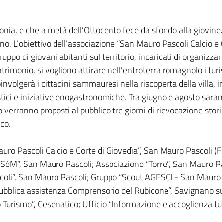
lonia, e che a metà dell’Ottocento fece da sfondo alla giovin
o. L’obiettivo dell’associazione “San Mauro Pascoli Calcio e 
ruppo di giovani abitanti sul territorio, incaricati di organi
atrimonio, si vogliono attirare nell’entroterra romagnolo i turis
volgerà i cittadini sammauresi nella riscoperta della villa, 
alistici e iniziative enogastronomiche. Tra giugno e agosto sar
sto verranno proposti al pubblico tre giorni di rievocazione sto
co.
auro Pascoli Calcio e Corte di Giovedìa”, San Mauro Pascoli 
iSéM”, San Mauro Pascoli; Associazione “Torre”, San Mauro Pasc
oli”, San Mauro Pascoli; Gruppo “Scout AGESCI - San Mauro
ubblica assistenza Comprensorio del Rubicone”, Savignano s
 Turismo”, Cesenatico; Ufficio “Informazione e accoglienza tu