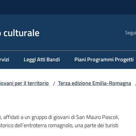
 culturale
Segui
rvizi
Leggi Atti Bandi
Piani Programmi Progetti
iovani per il territorio
Terza edizione Emilia-Romagna
/
 affidati a un gruppo di giovani di San Mauro Pascoli,
 storico dell’entroterra romagnolo, una parte dei turisti