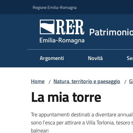
Vai al contenuto
Vai alla navigazione
Vai al footer
Regione Emilia-Romagna
Patrimonio
Argomenti
Novità
Se
Home
Natura, territorio e paesaggio
G
/
/
La mia torre
Tre appuntamenti destinati a diventare annuali,
sono l’esca per attirare a Villa Torlonia, tesoro
balneari