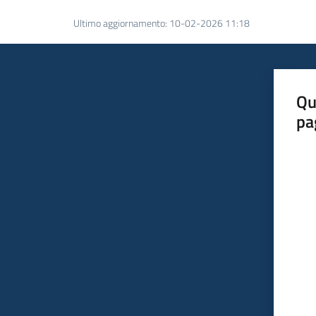
Ultimo aggiornamento
:
10-02-2026 11:18
Qu
pa
Valut