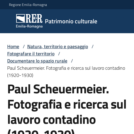
Vai al contenuto
Vai alla navigazione
Vai al footer
Regione Emilia-Romagna
Patrimonio
Patrimonio culturale
culturale
Home
/
Natura, territorio e paesaggio
/
Argomenti
Fotografare il territorio
/
Documentare lo spazio rurale
/
Paul Scheuermeier. Fotografia e ricerca sul lavoro contadino
(1920-1930)
Novità
Paul Scheuermeier.
Fotografia e ricerca sul
Servizi
lavoro contadino
Leggi
Atti
Bandi