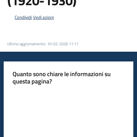
(1920-1930)
Piani
Condividi
Vedi azioni
Programmi
Progetti
Ultimo aggiornamento
:
10-02-2026 11:17
Mediateca
Quanto sono chiare le informazioni su
Giuseppe
questa pagina?
Guglielmi
Valuta da 1 a 5 stelle
Seguici
su