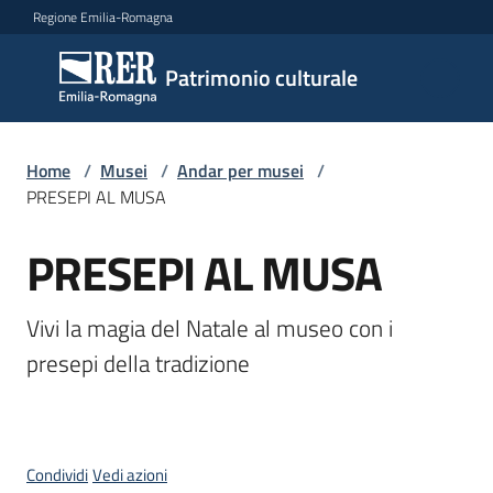
Vai al contenuto
Vai alla navigazione
Vai al footer
Regione Emilia-Romagna
Patrimonio
Patrimonio culturale
culturale
Home
/
Musei
/
Andar per musei
/
Argomenti
PRESEPI AL MUSA
PRESEPI AL MUSA
Salta al contenuto
Novità
Vivi la magia del Natale al museo con i 
presepi della tradizione
Servizi
Leggi
Atti
Condividi
Vedi azioni
Bandi