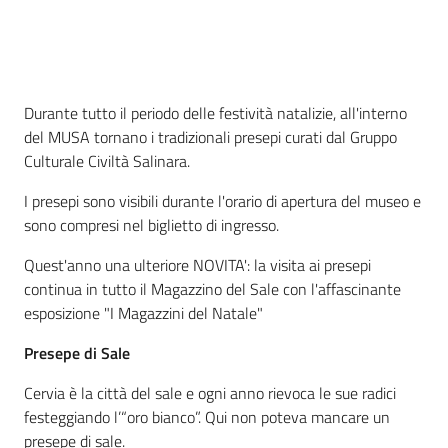
Piani
Programmi
Progetti
Cos'è
Durante tutto il periodo delle festività natalizie, all'interno
del MUSA tornano i tradizionali presepi curati dal Gruppo
Culturale Civiltà Salinara.
I presepi sono visibili durante l'orario di apertura del museo e
Mediateca
sono compresi nel biglietto di ingresso.
Giuseppe
Quest'anno una ulteriore NOVITA': la visita ai presepi
Guglielmi
continua in tutto il Magazzino del Sale con l'affascinante
esposizione "I Magazzini del Natale"
Presepe di Sale
Seguici
su
Cervia è la città del sale e ogni anno rievoca le sue radici
festeggiando l’“oro bianco”. Qui non poteva mancare un
presepe di sale.