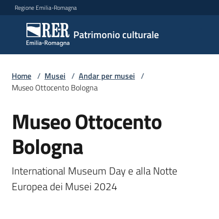
Vai al contenuto
Vai alla navigazione
Vai al footer
Regione Emilia-Romagna
Patrimonio
Patrimonio culturale
culturale
Home
/
Musei
/
Andar per musei
/
Argomenti
Museo Ottocento Bologna
Museo Ottocento
Salta al contenuto
Novità
Bologna
Servizi
International Museum Day e alla Notte 
Europea dei Musei 2024
Leggi
Atti
Bandi