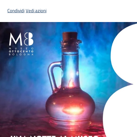
Condividi
Vedi azioni
Piani
Programmi
Progetti
Mediateca
Giuseppe
Guglielmi
Seguici
su