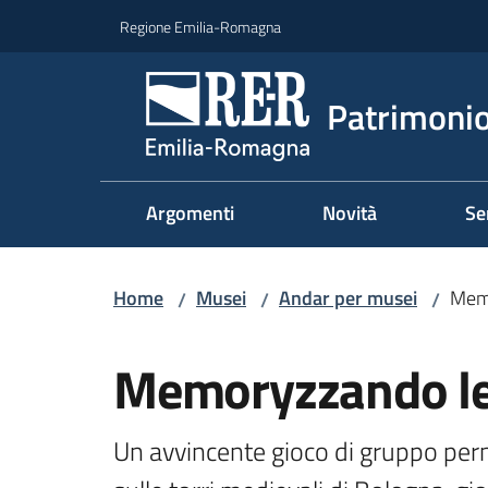
Vai al contenuto
Vai alla navigazione
Vai al footer
Regione Emilia-Romagna
Patrimonio
Argomenti
Novità
Se
Home
Musei
Andar per musei
Memo
/
/
/
Salta al contenuto
Memoryzzando le 
Un avvincente gioco di gruppo perm