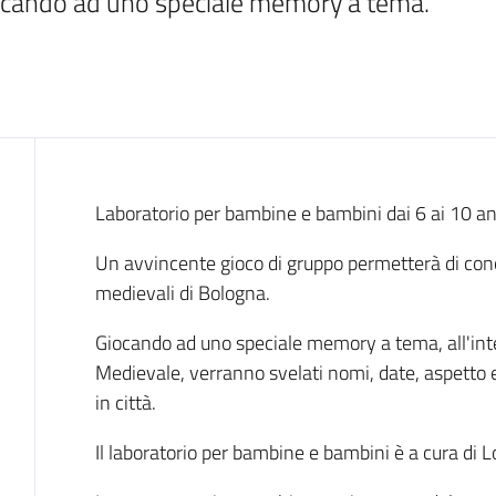
giocando ad uno speciale memory a tema.
Cos'è
Laboratorio per bambine e bambini dai 6 ai 10 an
Un avvincente gioco di gruppo permetterà di conos
medievali di Bologna.
Giocando ad uno speciale memory a tema, all'inte
Medievale, verranno svelati nomi, date, aspetto e 
in città.
Il laboratorio per bambine e bambini è a cura di Lo