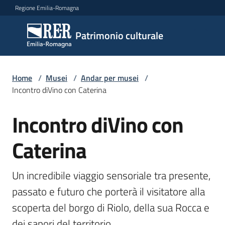
Vai al contenuto
Vai alla navigazione
Vai al footer
Regione Emilia-Romagna
Patrimonio
Patrimonio culturale
culturale
Home
/
Musei
/
Andar per musei
/
Argomenti
Incontro diVino con Caterina
Incontro diVino con
Salta al contenuto
Novità
Caterina
Servizi
Un incredibile viaggio sensoriale tra presente, 
passato e futuro che porterà il visitatore alla 
Leggi
scoperta del borgo di Riolo, della sua Rocca e 
Atti
Bandi
dei sapori del territorio