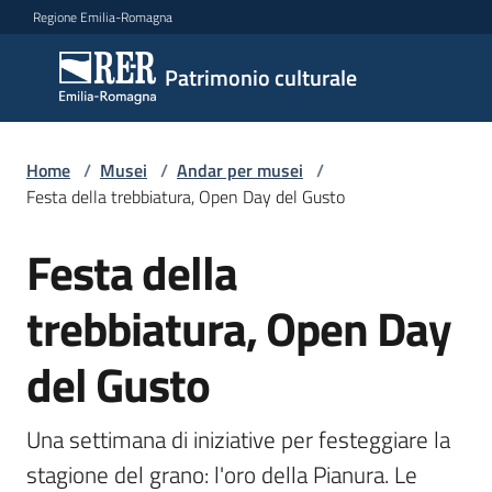
Vai al contenuto
Vai alla navigazione
Vai al footer
Regione Emilia-Romagna
Patrimonio
Patrimonio culturale
culturale
Home
/
Musei
/
Andar per musei
/
Argomenti
Festa della trebbiatura, Open Day del Gusto
Festa della
Salta al contenuto
Novità
trebbiatura, Open Day
del Gusto
Servizi
Leggi
Una settimana di iniziative per festeggiare la 
Atti
stagione del grano: l'oro della Pianura. Le 
Bandi