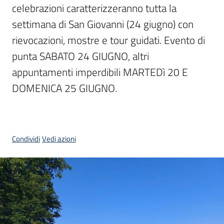
celebrazioni caratterizzeranno tutta la 
settimana di San Giovanni (24 giugno) con 
Piani
Programmi
rievocazioni, mostre e tour guidati. Evento di 
Progetti
punta SABATO 24 GIUGNO, altri 
appuntamenti imperdibili MARTEDì 20 E 
DOMENICA 25 GIUGNO.
Mediateca
Giuseppe
Guglielmi
Condividi
Vedi azioni
Seguici
su