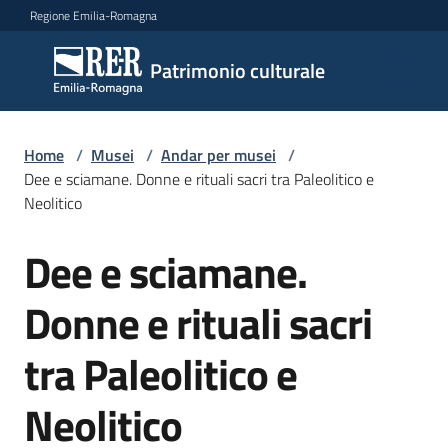
Vai al contenuto
Vai alla navigazione
Vai al footer
Regione Emilia-Romagna
Patrimonio
Patrimonio culturale
culturale
Home
/
Musei
/
Andar per musei
/
Argomenti
Dee e sciamane. Donne e rituali sacri tra Paleolitico e
Neolitico
Dee e sciamane.
Novità
Salta al contenuto
Donne e rituali sacri
Servizi
tra Paleolitico e
Leggi
Neolitico
Atti
Bandi