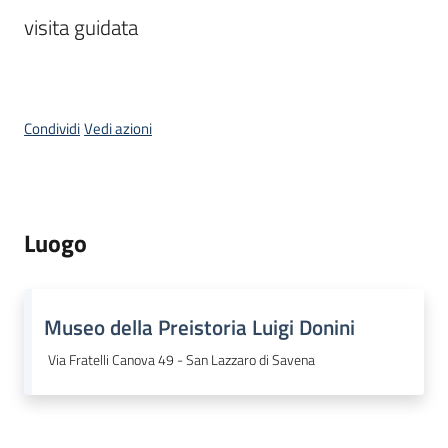
visita guidata
Piani
Programmi
Progetti
Condividi
Vedi azioni
Mediateca
Luogo
Giuseppe
Guglielmi
Museo della Preistoria Luigi Donini
Seguici
Via Fratelli Canova 49 - San Lazzaro di Savena
su