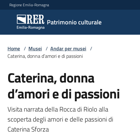
Vai al contenuto
Vai alla navigazione
Vai al footer
Regione Emilia-Romagna
Patrimonio
Patrimonio culturale
culturale
Home
/
Musei
/
Andar per musei
/
Argomenti
Caterina, donna d’amori e di passioni
Caterina, donna
Salta al contenuto
Novità
d’amori e di passioni
Servizi
Visita narrata della Rocca di Riolo alla 
scoperta degli amori e delle passioni di 
Leggi
Caterina Sforza
Atti
Bandi