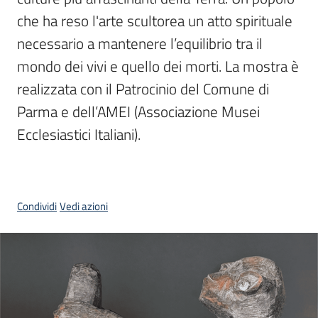
che ha reso l'arte scultorea un atto spirituale 
Piani
necessario a mantenere l’equilibrio tra il 
Programmi
mondo dei vivi e quello dei morti. La mostra è 
Progetti
realizzata con il Patrocinio del Comune di 
Parma e dell’AMEI (Associazione Musei 
Ecclesiastici Italiani).
Mediateca
Giuseppe
Guglielmi
Condividi
Vedi azioni
Seguici
su