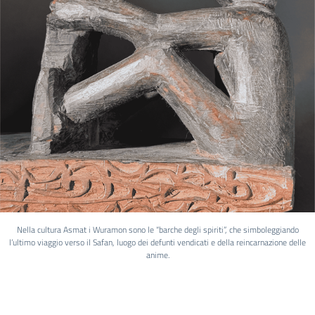
Nella cultura Asmat i Wuramon sono le “barche degli spiriti”, che simboleggiando
l’ultimo viaggio verso il Safan, luogo dei defunti vendicati e della reincarnazione delle
anime.