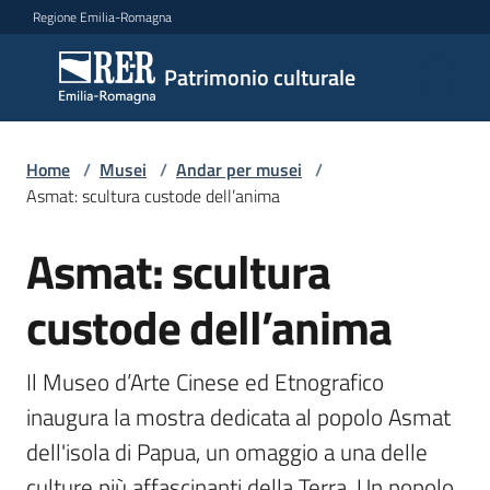
Vai al contenuto
Vai alla navigazione
Vai al footer
Regione Emilia-Romagna
Patrimonio
Patrimonio culturale
culturale
Home
/
Musei
/
Andar per musei
/
Argomenti
Asmat: scultura custode dell’anima
Asmat: scultura
Salta al contenuto
Novità
custode dell’anima
Servizi
Il Museo d’Arte Cinese ed Etnografico 
inaugura la mostra dedicata al popolo Asmat 
Leggi
dell'isola di Papua, un omaggio a una delle 
Atti
Bandi
culture più affascinanti della Terra. Un popolo 