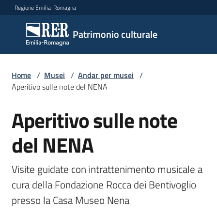
Vai al contenuto
Vai alla navigazione
Vai al footer
Regione Emilia-Romagna
Patrimonio
Patrimonio culturale
culturale
Home
/
Musei
/
Andar per musei
/
Argomenti
Aperitivo sulle note del NENA
Aperitivo sulle note
Salta al contenuto
Novità
del NENA
Servizi
Visite guidate con intrattenimento musicale a 
cura della Fondazione Rocca dei Bentivoglio 
Leggi
presso la Casa Museo Nena
Atti
Bandi