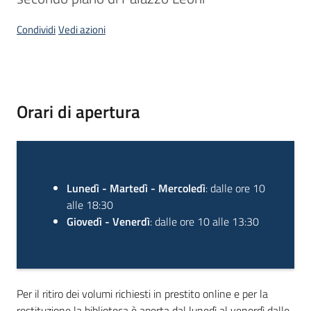
Condividi
Vedi azioni
Piani
Programmi
Progetti
Descrizione
Orari di apertura
Mediateca
Giuseppe
Guglielmi
Lunedì - Martedì - Mercoledì
: dalle ore 10
Menu selezionato
alle 18:30
Giovedì - Venerdì
: dalle ore 10 alle 13:30
Seguici
su
Per il ritiro dei volumi richiesti in prestito online e per la
restituzione la biblioteca è aperta dal lunedì al venerdì dalle