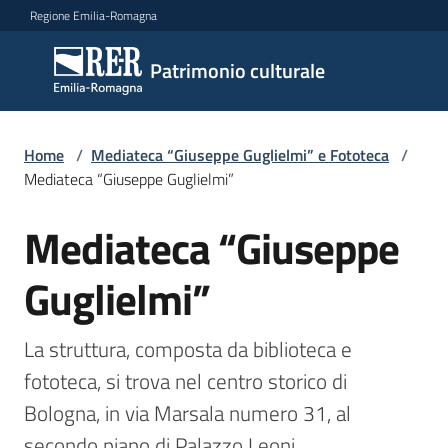
Vai al contenuto
Vai alla navigazione
Vai al footer
Regione Emilia-Romagna
Patrimonio
Patrimonio culturale
culturale
Home
/
Mediateca “Giuseppe Guglielmi” e Fototeca
/
Argomenti
Mediateca “Giuseppe Guglielmi”
Mediateca “Giuseppe
Salta al contenuto
Novità
Guglielmi”
Servizi
La struttura, composta da biblioteca e 
fototeca, si trova nel centro storico di 
Leggi
Bologna, in via Marsala numero 31, al 
Atti
Bandi
secondo piano di Palazzo Leoni