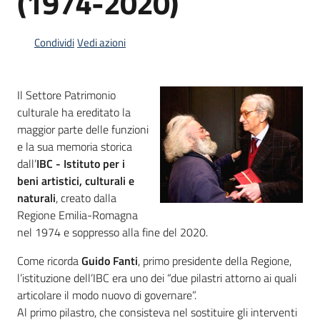
(1974-2020)
Piani
Condividi
Vedi azioni
Programmi
Progetti
Il Settore Patrimonio
culturale ha ereditato la
maggior parte delle funzioni
e la sua memoria storica
Mediateca
dall’
IBC - Istituto per i
Giuseppe
beni artistici, culturali e
Guglielmi
naturali
, creato dalla
Menu selezionato
Regione Emilia-Romagna
nel 1974 e soppresso alla fine del 2020.
Seguici
Come ricorda
Guido Fanti
, primo presidente della Regione,
su
l’istituzione dell’IBC era uno dei “due pilastri attorno ai quali
articolare il modo nuovo di governare”.
Al primo pilastro, che consisteva nel sostituire gli interventi