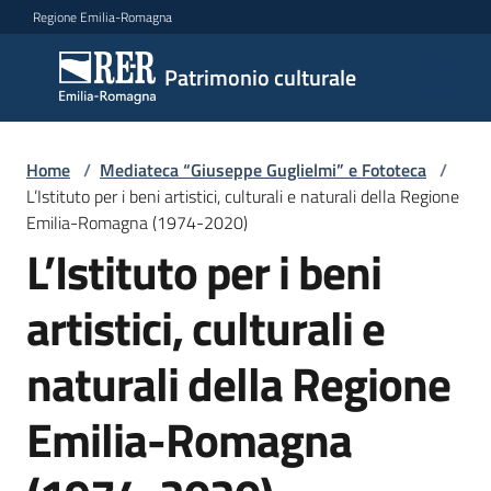
Vai al contenuto
Vai alla navigazione
Vai al footer
Regione Emilia-Romagna
Patrimonio
Patrimonio culturale
culturale
Home
/
Mediateca “Giuseppe Guglielmi” e Fototeca
/
Argomenti
L’Istituto per i beni artistici, culturali e naturali della Regione
Emilia-Romagna (1974-2020)
L’Istituto per i beni
Novità
artistici, culturali e
naturali della Regione
Servizi
Emilia-Romagna
Leggi
Atti
Bandi