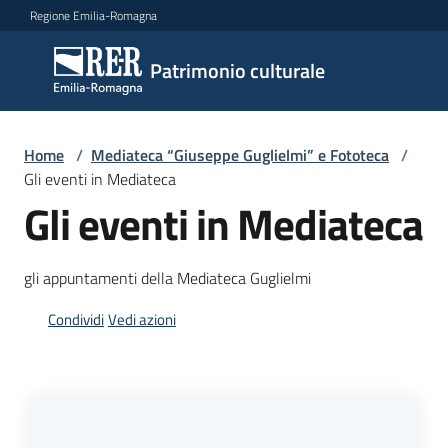
Vai al contenuto
Vai alla navigazione
Vai al footer
Regione Emilia-Romagna
Patrimonio
Patrimonio culturale
culturale
Home
/
Mediateca “Giuseppe Guglielmi” e Fototeca
/
Argomenti
Gli eventi in Mediateca
Gli eventi in Mediateca
Novità
gli appuntamenti della Mediateca Guglielmi
Condividi
Vedi azioni
Servizi
Leggi
Atti
Bandi