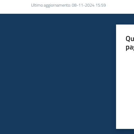
Ultimo aggiornamento
:
08-11-2024 15:59
Qu
pa
Valut