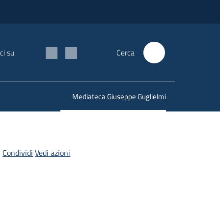
ci su
Cerca
Mediateca Giuseppe Guglielmi
Menu selezionato
Condividi
Vedi azioni