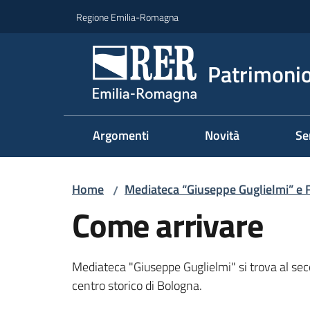
Vai al contenuto
Vai alla navigazione
Vai al footer
Regione Emilia-Romagna
Patrimonio
Argomenti
Novità
Se
Home
Mediateca “Giuseppe Guglielmi” e 
/
Come arrivare
Mediateca "Giuseppe Guglielmi" si trova al sec
centro storico di Bologna.