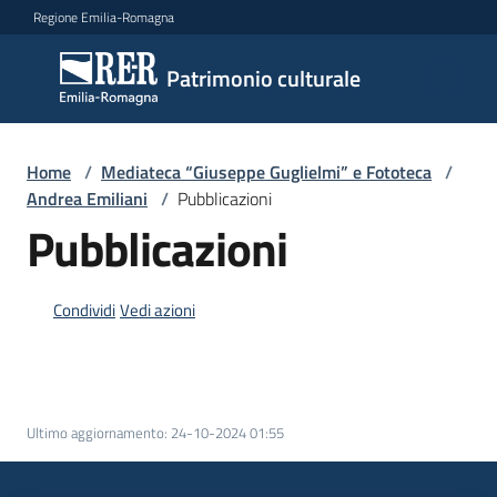
Vai al contenuto
Vai alla navigazione
Vai al footer
Regione Emilia-Romagna
Patrimonio
Patrimonio culturale
culturale
Home
/
Mediateca “Giuseppe Guglielmi” e Fototeca
/
Argomenti
Andrea Emiliani
/
Pubblicazioni
Pubblicazioni
Novità
Condividi
Vedi azioni
Servizi
Leggi
Ultimo aggiornamento
:
24-10-2024 01:55
Atti
Bandi