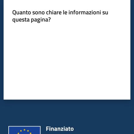
Quanto sono chiare le informazioni su
Piani
questa pagina?
Programmi
Progetti
Valuta da 1 a 5 stelle
Mediateca
Giuseppe
Guglielmi
Menu selezionato
Seguici
su