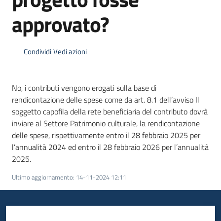
Menu selezionato
approvato?
Piani
Programmi
Progetti
Condividi
Vedi azioni
No, i contributi vengono erogati sulla base di
rendicontazione delle spese come da art. 8.1 dell’avviso Il
Mediateca
soggetto capofila della rete beneficiaria del contributo dovrà
Giuseppe
inviare al Settore Patrimonio culturale, la rendicontazione
Guglielmi
delle spese, rispettivamente entro il 28 febbraio 2025 per
l’annualità 2024 ed entro il 28 febbraio 2026 per l’annualità
2025.
Seguici
Ultimo aggiornamento
:
14-11-2024 12:11
su