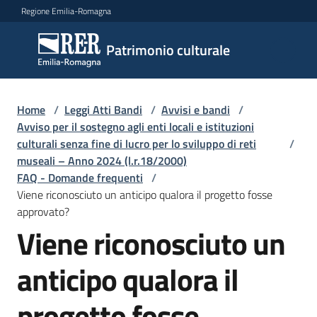
Vai al contenuto
Vai alla navigazione
Vai al footer
Regione Emilia-Romagna
Patrimonio
Patrimonio culturale
culturale
Home
/
Leggi Atti Bandi
/
Avvisi e bandi
/
Argomenti
Avviso per il sostegno agli enti locali e istituzioni
culturali senza fine di lucro per lo sviluppo di reti
/
museali – Anno 2024 (l.r.18/2000)
FAQ - Domande frequenti
/
Novità
Viene riconosciuto un anticipo qualora il progetto fosse
approvato?
Viene riconosciuto un
Servizi
anticipo qualora il
Leggi
Atti
progetto fosse
Bandi