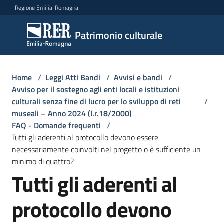
Vai al contenuto
Vai alla navigazione
Vai al footer
Regione Emilia-Romagna
Patrimonio
Patrimonio culturale
culturale
Home
/
Leggi Atti Bandi
/
Avvisi e bandi
/
Argomenti
Avviso per il sostegno agli enti locali e istituzioni
culturali senza fine di lucro per lo sviluppo di reti
/
museali – Anno 2024 (l.r.18/2000)
FAQ - Domande frequenti
/
Novità
Tutti gli aderenti al protocollo devono essere
necessariamente coinvolti nel progetto o è sufficiente un
minimo di quattro?
Servizi
Tutti gli aderenti al
Leggi
protocollo devono
Atti
Bandi