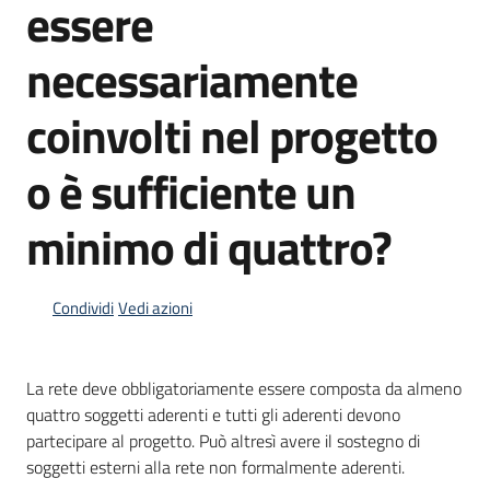
essere
Menu selezionato
Piani
necessariamente
Programmi
Progetti
coinvolti nel progetto
o è sufficiente un
minimo di quattro?
Mediateca
Giuseppe
Guglielmi
Condividi
Vedi azioni
La rete deve obbligatoriamente essere composta da almeno
Seguici
quattro soggetti aderenti e tutti gli aderenti devono
su
partecipare al progetto. Può altresì avere il sostegno di
soggetti esterni alla rete non formalmente aderenti.