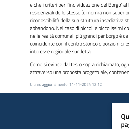
e che i criteri per l’individuazione del Borgo’ 
residenziali dello stesso (di norma non superi
riconoscibilità della sua struttura insediativa st
abbandono. Nel caso di piccoli e piccolissimi c
nelle realtà comunali più grandi per borgo è d
coincidente con il centro storico o porzioni di e
interesse regionale suddetta.
Come si evince dal testo sopra richiamato, ogni 
attraverso una proposta progettuale, contenente 
Ultimo aggiornamento
:
14-11-2024 12:12
Qu
pa