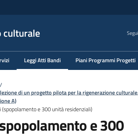
 culturale
Segui
rvizi
Leggi Atti Bandi
Piani Programmi Progetti
Menu selezionato
/
elezione di un progetto pilota per la rigenerazione cultural
ione A)
i (spopolamento e 300 unità residenziali)
 (spopolamento e 300