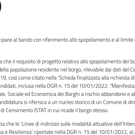
)
ecipare al bando con riferimento allo spopolamento e al limite 
za che il requisito di progetto relativo allo spopolamento del
lla popolazione residente nel borgo, rilevabile dai dati de
019, così come citato nella ‘Scheda finalizzata alla richiesta 
ndidati, inclusa nella DGR n. 15 del 10/01/2022: “Manifestazio
ale, Sociale ed Economica dei Borghi a rischio abbandono e ab
 candidatura si riferisca a un nucleo storico di un Comune di d
 di Censimento ISTAT in cui ricade il borgo stesso.
ia che le ‘Linee di indirizzo sulle modalità attuative dell’Inte
a e Resilienza’ riportate nella DGR n. 15 del 10/01/2022, al 