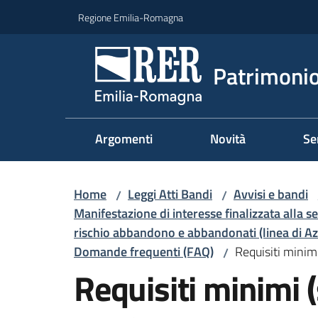
Vai al contenuto
Vai alla navigazione
Vai al footer
Regione Emilia-Romagna
Patrimonio
Argomenti
Novità
Se
Home
Leggi Atti Bandi
Avvisi e bandi
/
/
Manifestazione di interesse finalizzata alla s
rischio abbandono e abbandonati (linea di Az
Domande frequenti (FAQ)
Requisiti minim
/
Requisiti minimi