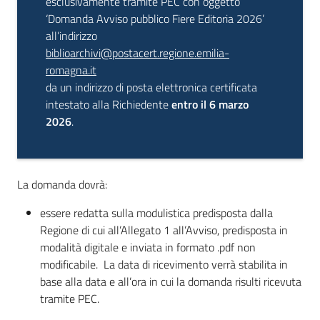
esclusivamente tramite PEC con oggetto
‘Domanda Avviso pubblico Fiere Editoria 2026’
all’indirizzo
biblioarchivi@postacert.regione.emilia-
romagna.it
da un indirizzo di posta elettronica certificata
intestato alla Richiedente
entro il 6 marzo
2026
.
La domanda dovrà:
essere redatta sulla modulistica predisposta dalla
Regione di cui all’Allegato 1 all’Avviso, predisposta in
modalità digitale e inviata in formato .pdf non
modificabile. La data di ricevimento verrà stabilita in
base alla data e all’ora in cui la domanda risulti ricevuta
tramite PEC.