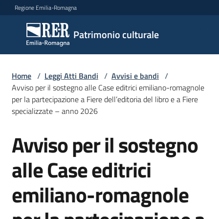
Vai al contenuto
Vai alla navigazione
Vai al footer
Regione Emilia-Romagna
Patrimonio
Patrimonio culturale
culturale
Home
/
Leggi Atti Bandi
/
Avvisi e bandi
/
Argomenti
Avviso per il sostegno alle Case editrici emiliano-romagnole
per la partecipazione a Fiere dell’editoria del libro e a Fiere
specializzate – anno 2026
Novità
Avviso per il sostegno
Salta al contenuto
alle Case editrici
Servizi
emiliano-romagnole
Leggi
Atti
Bandi