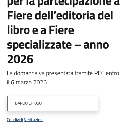
per la partecipazione a
Menu selezionato
Fiere dell’editoria del
Piani
Programmi
libro e a Fiere
Progetti
specializzate – anno
2026
Mediateca
Giuseppe
La domanda va presentata tramite PEC entro 
Guglielmi
il 6 marzo 2026
Seguici
BANDO
CHIUSO
su
Condividi
Vedi azioni