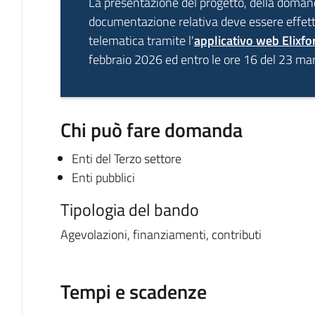
La presentazione del progetto, della domand
documentazione relativa deve essere effet
telematica tramite l'
applicativo web Elixf
febbraio 2026 ed entro le ore 16 del 23 ma
Chi può fare domanda
Enti del Terzo settore
Enti pubblici
Tipologia del bando
Agevolazioni, finanziamenti, contributi
Tempi e scadenze