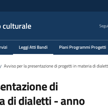
 culturale
Segui
rvizi
Leggi Atti Bandi
Piani Programmi Progetti
Menu selezionato
Avviso per la presentazione di progetti in materia di diale
/
sentazione di
a di dialetti - anno