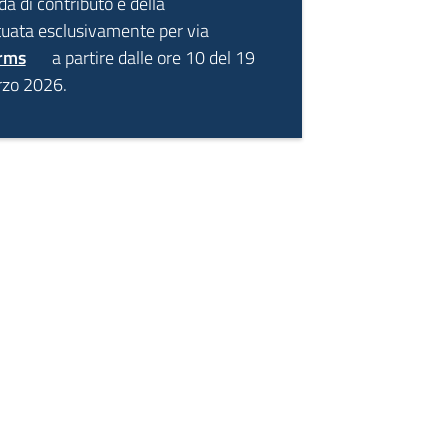
a di contributo e della
tuata esclusivamente per via
orms
a partire dalle ore 10 del 19
rzo 2026.