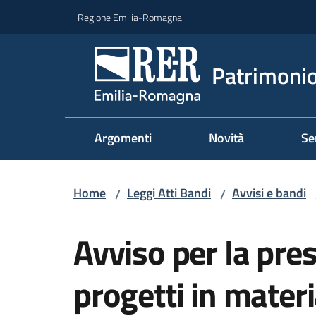
Vai al contenuto
Vai alla navigazione
Vai al footer
Regione Emilia-Romagna
Patrimonio
Argomenti
Novità
Se
Home
Leggi Atti Bandi
Avvisi e bandi
/
/
Salta al contenuto
Avviso per la pre
progetti in materi