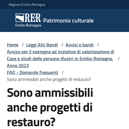
Vai al contenuto
Vai alla navigazione
Vai al footer
Regione Emilia-Romagna
Patrimonio
Patrimonio culturale
culturale
Home
/
Leggi Atti Bandi
/
Avvisi e bandi
/
Argomenti
Avviso per il sostegno ad iniziative di valorizzazione di
Case e studi delle persone illustri in Emilia-Romagna.
/
Anno 2023
FAQ - Domande frequenti
/
Novità
Sono ammissibili anche progetti di restauro?
Sono ammissibili
Servizi
anche progetti di
Leggi
restauro?
Atti
Bandi