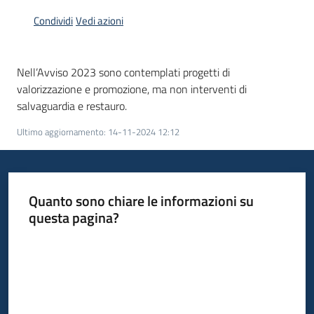
Menu selezionato
Condividi
Vedi azioni
Piani
Programmi
Progetti
Nell’Avviso 2023 sono contemplati progetti di
valorizzazione e promozione, ma non interventi di
salvaguardia e restauro.
Ultimo aggiornamento
:
14-11-2024 12:12
Mediateca
Giuseppe
Guglielmi
Quanto sono chiare le informazioni su
questa pagina?
Valuta da 1 a 5 stelle
Seguici
su