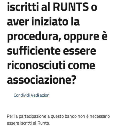
iscritti al RUNTS o
Menu selezionato
Piani
aver iniziato la
Programmi
Progetti
procedura, oppure è
sufficiente essere
riconosciuti come
Mediateca
Giuseppe
associazione?
Guglielmi
Condividi
Vedi azioni
Seguici
su
Per la partecipazione a questo bando non è necessario
essere iscritti al Runts.