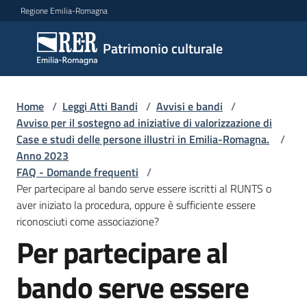
Vai al contenuto
Vai alla navigazione
Vai al footer
Regione Emilia-Romagna
Patrimonio
Patrimonio culturale
culturale
Home
/
Leggi Atti Bandi
/
Avvisi e bandi
/
Argomenti
Avviso per il sostegno ad iniziative di valorizzazione di
Case e studi delle persone illustri in Emilia-Romagna.
/
Anno 2023
FAQ - Domande frequenti
/
Novità
Per partecipare al bando serve essere iscritti al RUNTS o
aver iniziato la procedura, oppure è sufficiente essere
riconosciuti come associazione?
Servizi
Per partecipare al
Leggi
bando serve essere
Atti
Bandi