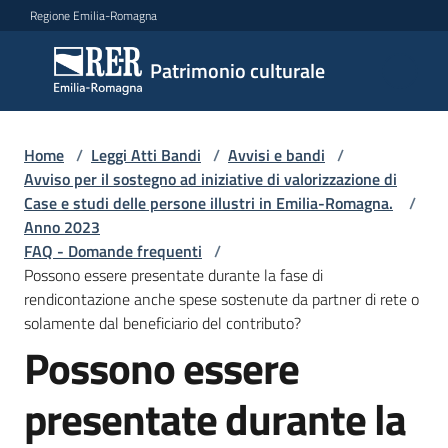
Vai al contenuto
Vai alla navigazione
Vai al footer
Regione Emilia-Romagna
Patrimonio
Patrimonio culturale
culturale
Home
/
Leggi Atti Bandi
/
Avvisi e bandi
/
Argomenti
Avviso per il sostegno ad iniziative di valorizzazione di
Case e studi delle persone illustri in Emilia-Romagna.
/
Anno 2023
FAQ - Domande frequenti
/
Novità
Possono essere presentate durante la fase di
rendicontazione anche spese sostenute da partner di rete o
solamente dal beneficiario del contributo?
Servizi
Possono essere
Leggi
presentate durante la
Atti
Bandi