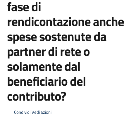
fase di
Menu selezionato
Piani
rendicontazione anche
Programmi
Progetti
spese sostenute da
partner di rete o
solamente dal
Mediateca
Giuseppe
beneficiario del
Guglielmi
contributo?
Seguici
su
Condividi
Vedi azioni