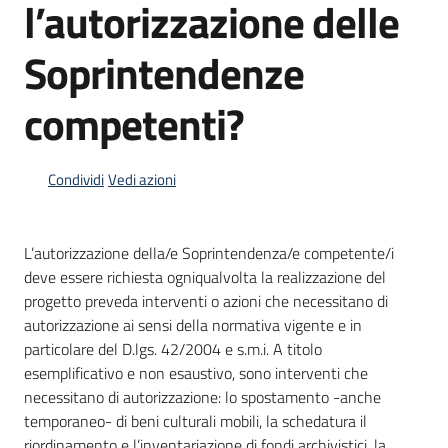
l’autorizzazione delle
Menu selezionato
Piani
Soprintendenze
Programmi
Progetti
competenti?
Condividi
Vedi azioni
Mediateca
Giuseppe
L’autorizzazione della/e Soprintendenza/e competente/i
Guglielmi
deve essere richiesta ogniqualvolta la realizzazione del
progetto preveda interventi o azioni che necessitano di
autorizzazione ai sensi della normativa vigente e in
particolare del D.lgs. 42/2004 e s.m.i. A titolo
Seguici
esemplificativo e non esaustivo, sono interventi che
su
necessitano di autorizzazione: lo spostamento -anche
temporaneo- di beni culturali mobili, la schedatura il
riordinamento e l’inventariazione di fondi archivistici, la