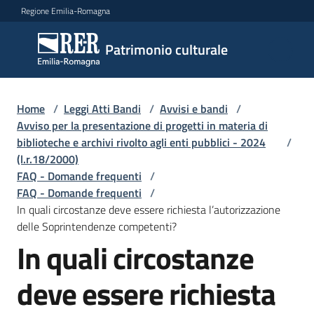
Vai al contenuto
Vai alla navigazione
Vai al footer
Regione Emilia-Romagna
Patrimonio
Patrimonio culturale
culturale
Home
/
Leggi Atti Bandi
/
Avvisi e bandi
/
Argomenti
Avviso per la presentazione di progetti in materia di
biblioteche e archivi rivolto agli enti pubblici - 2024
/
(l.r.18/2000)
FAQ - Domande frequenti
/
Novità
FAQ - Domande frequenti
/
In quali circostanze deve essere richiesta l’autorizzazione
delle Soprintendenze competenti?
Servizi
In quali circostanze
Leggi
deve essere richiesta
Atti
Bandi