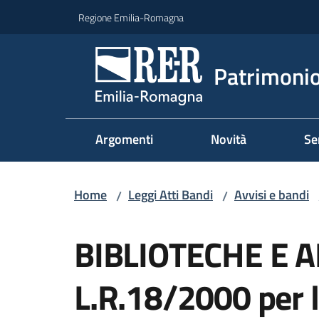
Vai al contenuto
Vai alla navigazione
Vai al footer
Regione Emilia-Romagna
Patrimonio
Argomenti
Novità
Se
Home
Leggi Atti Bandi
Avvisi e bandi
/
/
Salta al contenuto
BIBLIOTECHE E A
L.R.18/2000 per 