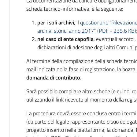
La documentazione da caricare obbligatoriamente 
scheda tecnico-informativa, è la seguente:
per i soli archivi
, il
questionario “Rilevazione 
archivi storici anno 2017”
(
PDF
-
238,6 KB
)
nel caso di ente capofila
: eventuali accordi
dichiarazioni di adesione degli altri Comuni 
Al termine della compilazione della scheda tecnico
mail indicata nella fase di registrazione, la bozza
domanda di contributo
.
Sarà possibile compilare altre schede (e quindi r
utilizzando il link ricevuto al momento della regis
La procedura dovrà essere conclusa entro i termin
(da parte del legale rappresentante o suo delegat
progetto inserito nella piattaforma; la domanda,