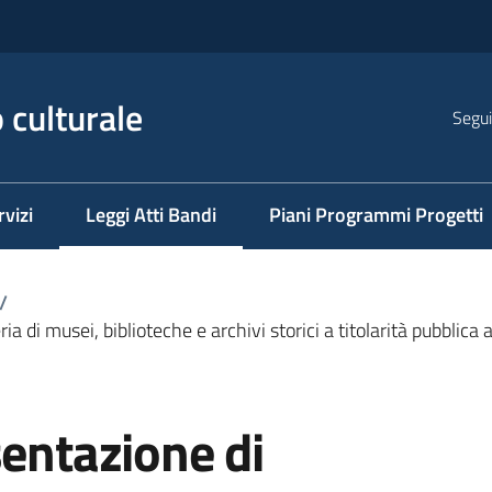
 culturale
Segui
rvizi
Leggi Atti Bandi
Piani Programmi Progetti
Menu selezionato
/
ia di musei, biblioteche e archivi storici a titolarità pubblica
sentazione di