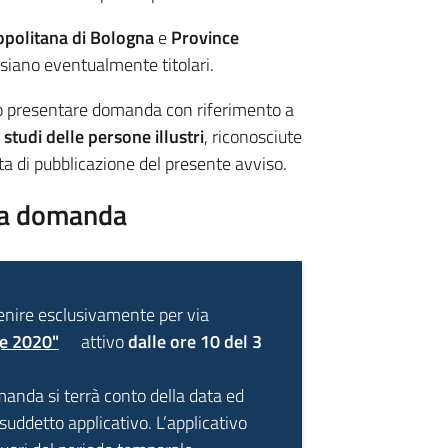
opolitana di Bologna
e
Province
ui siano eventualmente titolari.
no presentare domanda con riferimento a
 studi delle persone illustri
, riconosciute
ata di pubblicazione del presente avviso.
lla domanda
nire esclusivamente per via
ge 2020"
attivo
dalle ore 10 del 3
omanda si terrà conto della data ed
 suddetto applicativo. L’applicativo