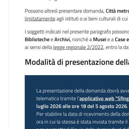
Possono altresì presentare domanda,
Città metr
limitatamente
agli istituti o ai beni culturali di c
I soggetti indicati nel presente paragrafo posso
Biblioteche
e
Archivi,
nonché a
Musei
e a
Case e
ai sensi della
legge regionale 2/2022
, entro la d
Modalità di presentazione de
La presentazione della domanda dovrà avve
telematica tramite l'
applicativo web "Sfin
luglio 2026 alle ore 18 del 5 agosto 2026
.
Per stabilire la data di ricevimento della d
ora in cui la stessa è stata inviata tramite il