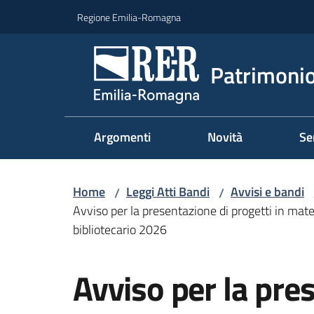
Vai al contenuto
Vai alla navigazione
Vai al footer
Regione Emilia-Romagna
Patrimonio
Argomenti
Novità
Se
Home
Leggi Atti Bandi
Avvisi e bandi
/
/
Avviso per la presentazione di progetti in mater
bibliotecario 2026
Salta al contenuto
Avviso per la pre