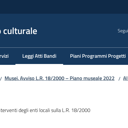
 culturale
Segui
rvizi
Leggi Atti Bandi
Piani Programmi Progetti
Menu selezionato
Musei. Avviso L.R. 18/2000 – Piano museale 2022
Al
/
/
terventi degli enti locali sulla L.R. 18/2000