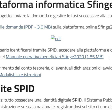
taforma informatica Sfin
rogetto, inviare la domanda e gestire le fasi successive alla c
delle domande
(
PDF
-
3,0 MB
)
sulla piattaforma online Sfinge202
ario identificarsi tramite SPID, accedere alla piattaforma e c
 nel
Manuale operativo beneficiari Sfinge2020 (1.85 MB)
.
rimento del conto tesoreria, di eventuali dichiarazioni di avvio
Modulistica e istruzioni
.
mite SPID
i tutto possedere una identità digitale
SPID
, il Sistema Pubb
strazione su scala nazionale, registrandosi sul sito di uno dei 