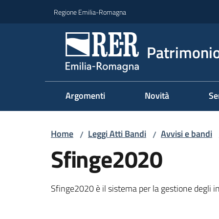
Vai al contenuto
Vai alla navigazione
Vai al footer
Regione Emilia-Romagna
Patrimonio
Argomenti
Novità
Se
Home
Leggi Atti Bandi
Avvisi e bandi
/
/
Sfinge2020
Sfinge2020 è il sistema per la gestione degli in