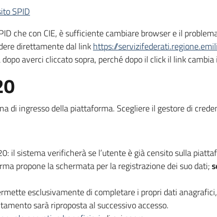
sito SPID
SPID che con CIE, è sufficiente cambiare browser e il problema s
dere direttamente dal link
https://servizifederati.regione.em
 dopo averci cliccato sopra, perché dopo il click il link camb
20
na di ingresso della piattaforma. Scegliere il gestore di crede
: il sistema verificherà se l’utente è già censito sulla piatt
forma propone la schermata per la registrazione dei suo dati;
s
rmette esclusivamente di completare i propri dati anagrafici, i
itamento sarà riproposta al successivo accesso.