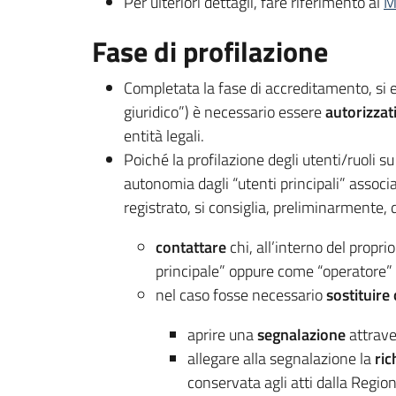
Per ulteriori dettagli, fare riferimento al
M
Fase di profilazione
Completata la fase di accreditamento, si 
giuridico”) è necessario essere
autorizzat
entità legali.
Poiché la profilazione degli utenti/ruoli 
autonomia dagli “utenti principali” associat
registrato, si consiglia, preliminarmente, d
contattare
chi, all’interno del propri
principale” oppure come “operatore” 
nel caso fosse necessario
sostituire
aprire una
segnalazione
attrave
allegare alla segnalazione la
ric
conservata agli atti dalla Region