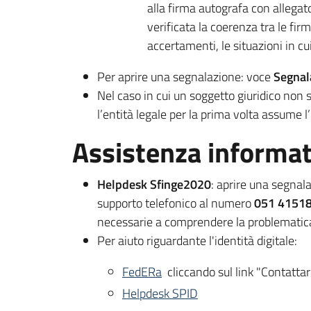
alla firma autografa con allegat
verificata la coerenza tra le fir
accertamenti, le situazioni in c
Per aprire una segnalazione: voce
Segnal
Nel caso in cui un soggetto giuridico non s
l’entità legale per la prima volta assume l’
Assistenza informat
Helpdesk Sfinge2020
: aprire una segnal
supporto telefonico al numero
051 4151
necessarie a comprendere la problematica
Per aiuto riguardante l'identità digitale:
FedERa
cliccando sul link "Contatta
Helpdesk SPID