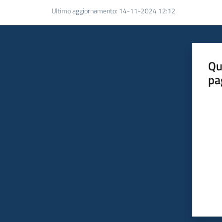
Ultimo aggiornamento
:
14-11-2024 12:12
Qu
pa
Valut