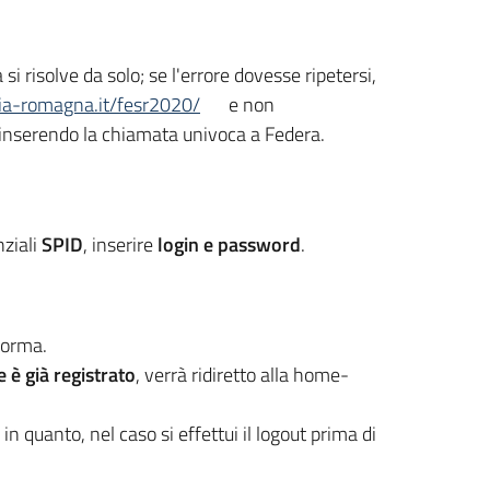
i risolve da solo; se l'errore dovesse ripetersi,
ilia-romagna.it/fesr2020/
e non
ia inserendo la chiamata univoca a Federa.
nziali
SPID
, inserire
login e password
.
aforma.
e è già registrato
, verrà ridiretto alla home-
n quanto, nel caso si effettui il logout prima di