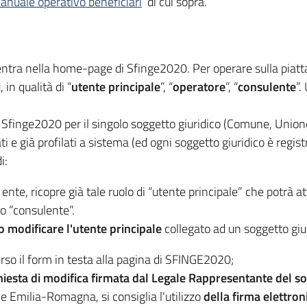
anuale operativo beneficiari
di cui sopra.
entra nella home-page di Sfinge2020. Per operare sulla piatt
i
, in qualità di “
utente principale
”, “
operatore
”, “
consulente
”.
su Sfinge2020 per il singolo soggetto giuridico (Comune, Union
i e già profilati a sistema (ed ogni soggetto giuridico è regist
i:
o ente, ricopre già tale ruolo di “utente principale” che potrà 
o “consulente”.
 o modificare l'utente principale
collegato ad un soggetto giur
rso il form in testa alla pagina di SFINGE2020;
hiesta di modifica firmata dal Legale Rappresentante del so
e Emilia-Romagna, si consiglia l'utilizzo
della firma elettron