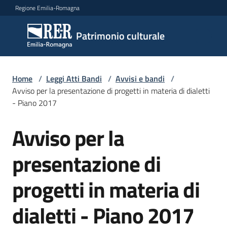
Vai al contenuto
Vai alla navigazione
Vai al footer
Regione Emilia-Romagna
Patrimonio
Patrimonio culturale
culturale
Home
/
Leggi Atti Bandi
/
Avvisi e bandi
/
Argomenti
Avviso per la presentazione di progetti in materia di dialetti
- Piano 2017
Avviso per la
Novità
Salta al contenuto
presentazione di
Servizi
progetti in materia di
Leggi
dialetti - Piano 2017
Atti
Bandi