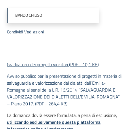
Menu selezionato
Piani
BANDO
CHIUSO
Programmi
Progetti
Condividi
Vedi azioni
Descrizione
Mediateca
Graduatoria dei progetti vincitori
(
PDF
-
10,1 KB
)
Giuseppe
Avviso pubblico per la presentazione di progetti in materia di
Guglielmi
salvaguardia e valorizzazione dei dialetti dell’Emilia-
Romagna ai sensi della L.R. 16/2014 “SALVAGUARDIA E
VALORIZZAZIONE DEI DIALETTI DELL'EMILIA-ROMAGNA”
Seguici
– Piano 2017.
(
PDF
-
264,4 KB
)
su
La domanda dovrà essere formulata, a pena di esclusione,
utilizzando esclusivamente questa piattaforma
informatica online di caricamento