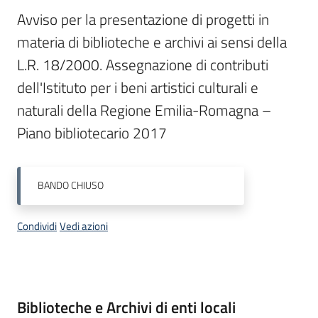
Menu selezionato
Avviso per la presentazione di progetti in 
Piani
materia di biblioteche e archivi ai sensi della 
Programmi
L.R. 18/2000. Assegnazione di contributi 
Progetti
dell'Istituto per i beni artistici culturali e 
naturali della Regione Emilia-Romagna – 
Piano bibliotecario 2017
Mediateca
Giuseppe
BANDO
CHIUSO
Guglielmi
Condividi
Vedi azioni
Seguici
su
Descrizione
Biblioteche e Archivi di enti locali