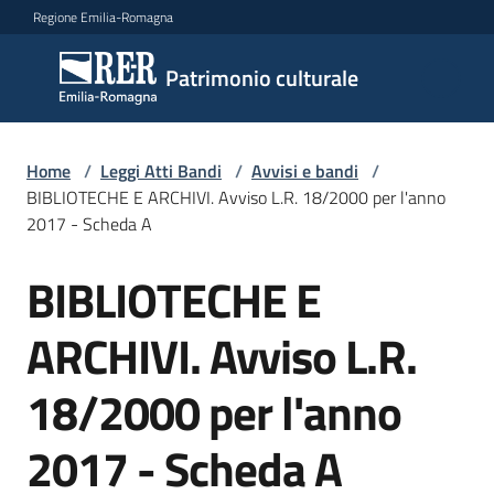
Vai al contenuto
Vai alla navigazione
Vai al footer
Regione Emilia-Romagna
Patrimonio
Patrimonio culturale
culturale
Home
/
Leggi Atti Bandi
/
Avvisi e bandi
/
Argomenti
BIBLIOTECHE E ARCHIVI. Avviso L.R. 18/2000 per l'anno
2017 - Scheda A
BIBLIOTECHE E
Novità
Salta al contenuto
ARCHIVI. Avviso L.R.
Servizi
18/2000 per l'anno
Leggi
2017 - Scheda A
Atti
Bandi