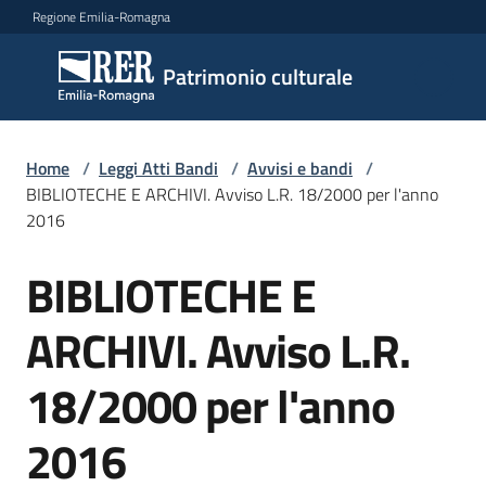
Vai al contenuto
Vai alla navigazione
Vai al footer
Regione Emilia-Romagna
Patrimonio
Patrimonio culturale
culturale
Home
/
Leggi Atti Bandi
/
Avvisi e bandi
/
Argomenti
BIBLIOTECHE E ARCHIVI. Avviso L.R. 18/2000 per l'anno
2016
BIBLIOTECHE E
Novità
Salta al contenuto
ARCHIVI. Avviso L.R.
Servizi
18/2000 per l'anno
Leggi
2016
Atti
Bandi