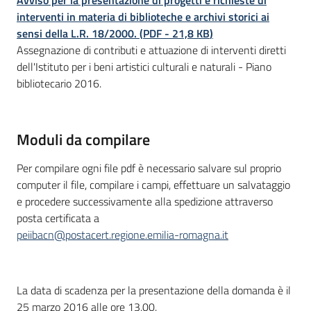
Descrizione
interventi in materia di biblioteche e archivi storici ai
sensi della L.R. 18/2000.
(
PDF
-
21,8 KB
)
Assegnazione di contributi e attuazione di interventi diretti
dell'Istituto per i beni artistici culturali e naturali - Piano
bibliotecario 2016.
Moduli da compilare
Per compilare ogni file pdf è necessario salvare sul proprio
computer il file, compilare i campi, effettuare un salvataggio
e procedere successivamente alla spedizione attraverso
posta certificata a
peiibacn@postacert.regione.emilia-romagna.it
La data di scadenza per la presentazione della domanda è il
25 marzo 2016 alle ore 13,00.