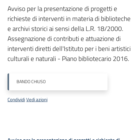
Menu selezionato
Avviso per la presentazione di progetti e 
Piani
richieste di interventi in materia di biblioteche 
Programmi
e archivi storici ai sensi della L.R. 18/2000. 
Progetti
Assegnazione di contributi e attuazione di 
interventi diretti dell'Istituto per i beni artistici 
culturali e naturali - Piano bibliotecario 2016.
Mediateca
Giuseppe
BANDO
CHIUSO
Guglielmi
Condividi
Vedi azioni
Seguici
su
Avviso per la presentazione di progetti e richieste di